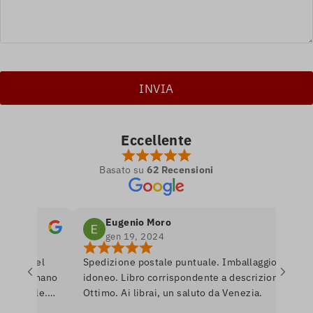
Eccellente
Basato su
62 Recensioni
Eugenio Moro
gen 19, 2024
tro nel
Spedizione postale puntuale. Imballaggio
P
 si amano
idoneo. Libro corrispondente a descrizione.
l
onibile.
Ottimo. Ai librai, un saluto da Venezia.
l
re per
r