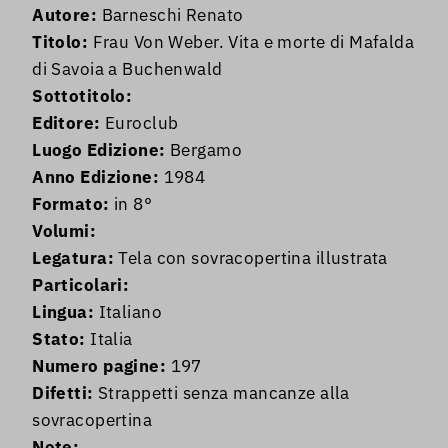
Autore:
Barneschi Renato
Titolo:
Frau Von Weber. Vita e morte di Mafalda
di Savoia a Buchenwald
Sottotitolo:
Editore:
Euroclub
Luogo Edizione:
Bergamo
Anno Edizione:
1984
Formato:
in 8°
Volumi:
Legatura:
Tela con sovracopertina illustrata
Particolari:
Lingua:
Italiano
Stato:
Italia
Numero pagine:
197
Difetti:
Strappetti senza mancanze alla
sovracopertina
Note: