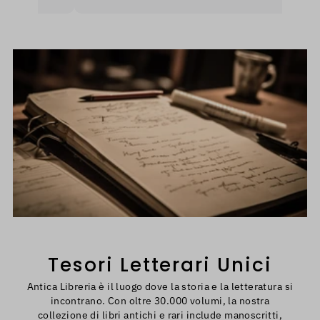
erò
a
U
i
Tesori Letterari Unici
Antica Libreria è il luogo dove la storia e la letteratura si
incontrano. Con oltre 30.000 volumi, la nostra
collezione di libri antichi e rari include manoscritti,