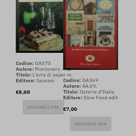
Codice:
GA375
Autore:
Montenero - Alberini - Baslini Rosselli
Titolo:
L'arte di saper mangiare (senza rinunce)
Codice:
GA369
Editore:
Sansoni
Autore:
AA.VV.
Titolo:
Osterie d'Italia
€8,00
Editore:
Slow Food editore
AGGIUNGI ORA
€7,00
AGGIUNGI ORA