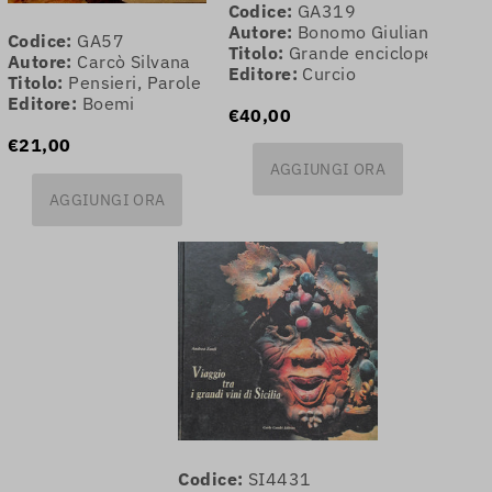
Codice:
GA319
Autore:
Bonomo Giuliana
Codice:
GA57
Titolo:
Grande enciclopedia del
Autore:
Carcò Silvana
Editore:
Curcio
Titolo:
Pensieri, Parole in Cucina
Editore:
Boemi
€40,00
€21,00
AGGIUNGI ORA
AGGIUNGI ORA
Codice:
SI4431