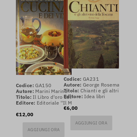
Codice:
GA231
Autore:
George Rosemary
Codice:
GA150
Titolo:
Chianti e gli altri vini d
Autore:
Marini Marino
Editore:
Idea libri
Titolo:
Il Libro d'oro della cucina e dei vini. 2000 ri
Editore:
Editoriale ''Il Mosaico''
€6,00
€12,00
AGGIUNGI ORA
AGGIUNGI ORA