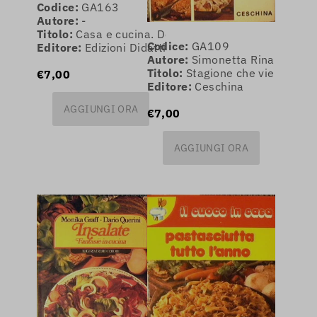
Codice:
GA163
Autore:
-
Titolo:
Casa e cucina. Decorazione,arredamento,arte
Codice:
GA109
Editore:
Edizioni Didattiche Italiane
Autore:
Simonetta Rina
Titolo:
Stagione che viene pieta
€7,00
Editore:
Ceschina
AGGIUNGI ORA
€7,00
AGGIUNGI ORA