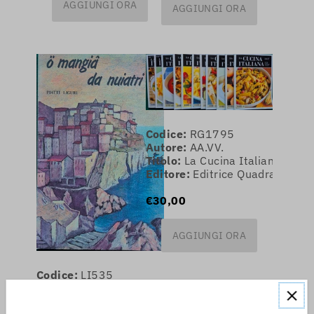
AGGIUNGI ORA
AGGIUNGI ORA
Codice:
RG1795
Autore:
AA.VV.
Titolo:
La Cucina Italiana - 20
Editore:
Editrice Quadratum
€30,00
AGGIUNGI ORA
Codice:
LI535
Autore:
-
Titolo:
O mangia da nuiatri - Piatti liguri