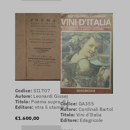
Codice:
SI1707
Autore:
Leonardi Giuseppi
Titolo:
Poema supra di lu vinu si sia utili o dannusu 
Codice:
GA355
Editore:
ntra li stampi di l'Accademia pressu Franci
Autore:
Cardinali Bartolomeo
Titolo:
Vini d'Italia
€1.600,00
Editore:
Edagricole