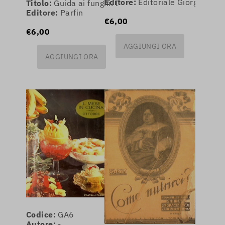
Editore:
Editoriale Giorgio Mon
Titolo:
Guida ai funghi. Dove trovarli e come cucinar
Editore:
Parfin
€6,00
€6,00
AGGIUNGI ORA
AGGIUNGI ORA
Codice:
GA6
Autore:
-