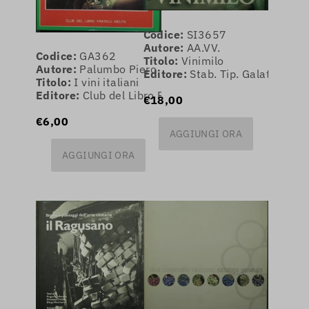
Codice:
SI3657
Autore:
AA.VV.
Codice:
GA362
Titolo:
Vinimilo
Autore:
Palumbo Piero
Editore:
Stab. Tip. Galatea
Titolo:
I vini italiani
Editore:
Club del Libro Fratelli Melita
€18,00
€6,00
AGGIUNGI ORA
AGGIUNGI ORA