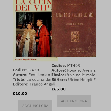
Codice:
MT499
Codice:
GA28
Autore:
Rosario Averna Saccà
Autore:
Feslikenian Franca
Titolo:
L'uva nelle malattie dei 
Titolo:
La cucina dei VIP
Editore:
Ulrico Hoepli Editore
Editore:
Franco Angeli
€65,00
€10,00
AGGIUNGI ORA
AGGIUNGI ORA