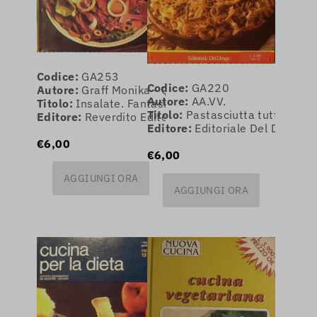
Codice:
GA253
Codice:
GA220
Autore:
Graff Monika - Querini Dario
Autore:
AA.VV.
Titolo:
Insalate. Fantasie in cucina
Titolo:
Pastasciutta tutto l'ann
Editore:
Reverdito Editore
Editore:
Editoriale Del Drago
€6,00
€6,00
AGGIUNGI ORA
AGGIUNGI ORA