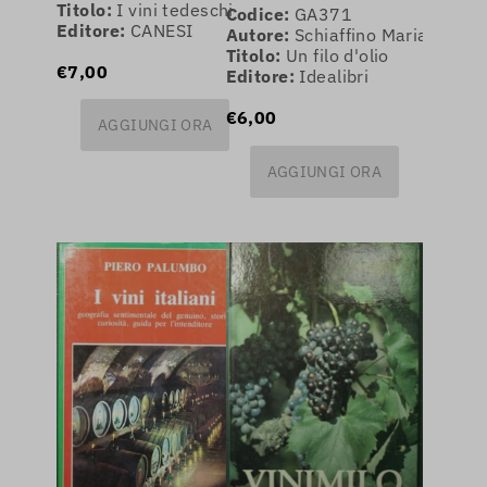
Titolo:
I vini tedeschi
Codice:
GA371
Editore:
CANESI
Autore:
Schiaffino Mariarosa
Titolo:
Un filo d'olio
€7,00
Editore:
Idealibri
€6,00
AGGIUNGI ORA
AGGIUNGI ORA