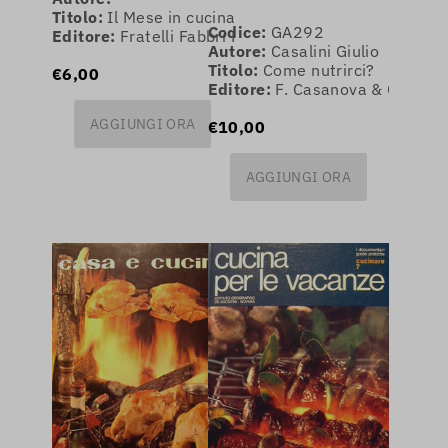
Titolo:
Il Mese in cucina
Codice:
GA292
Editore:
Fratelli Fabbri Editori
Autore:
Casalini Giulio
Titolo:
Come nutrirci?
€6,00
Editore:
F. Casanova & C. di E
AGGIUNGI ORA
€10,00
AGGIUNGI ORA