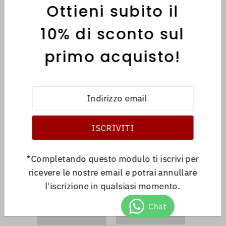
Editore:
G. Martelli Arte Grafica
Ottieni subito il
€7,00
10% di sconto sul
AGGIUNGI ORA
primo acquisto!
Codice:
RG1791
Codice:
RG1790
Autore:
AA.VV.
Autore:
AA.VV.
*Completando questo modulo ti iscrivi per
Titolo:
La Cucina Italiana - an
Titolo:
La Cucina Italiana - annata completa 2000 +
Editore:
Editrice Quadratum
Editore:
Editrice Quadratum
ricevere le nostre email e potrai annullare
l'iscrizione in qualsiasi momento.
€40,00
€40,00
AGGIUNGI ORA
AGGIUNGI ORA