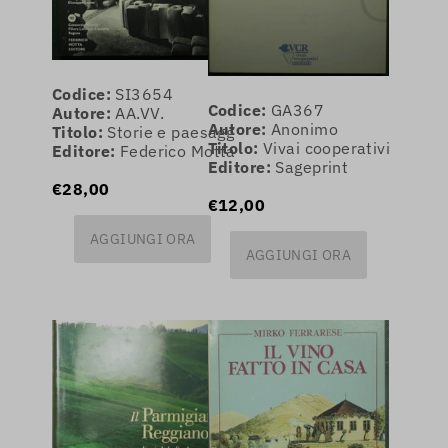
Codice:
SI3654
Codice:
GA367
Autore:
AA.VV.
Autore:
Anonimo
Titolo:
Storie e paesaggi dell'arte casearia - Il Rag
Titolo:
Vivai cooperativi Rausc
Editore:
Federico Motta Editore
Editore:
Sageprint
€28,00
€12,00
AGGIUNGI ORA
AGGIUNGI ORA