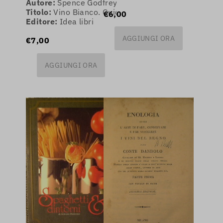
Autore:
Spence Godfrey
Titolo:
Vino Bianco. Guida ai più importanti vini bi
€6,00
Editore:
Idea libri
AGGIUNGI ORA
€7,00
AGGIUNGI ORA