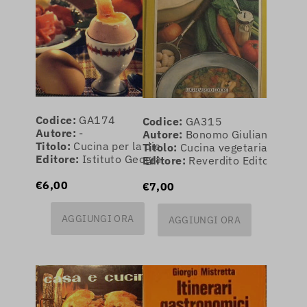
Codice:
GA174
Codice:
GA315
Autore:
-
Autore:
Bonomo Giuliana
Titolo:
Cucina per la dieta
Titolo:
Cucina vegetariana
Editore:
Istituto Geografico De Agostini
Editore:
Reverdito Editore
€6,00
€7,00
AGGIUNGI ORA
AGGIUNGI ORA