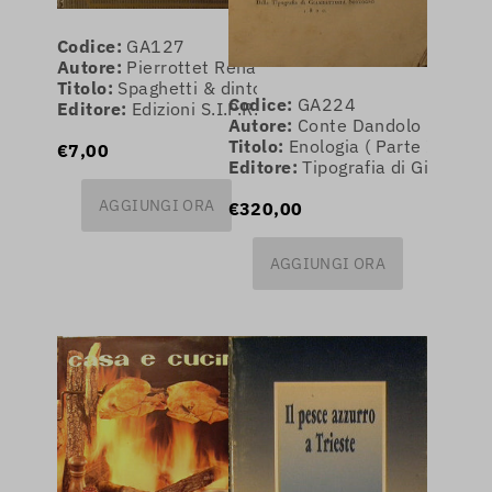
Codice:
GA127
Autore:
Pierrottet Renata
Titolo:
Spaghetti & dintorni.
Codice:
GA224
Editore:
Edizioni S.I.P.R.O.
Autore:
Conte Dandolo
Titolo:
Enologia ( Parte I e II )
€7,00
Editore:
Tipografia di Giambat
AGGIUNGI ORA
€320,00
AGGIUNGI ORA