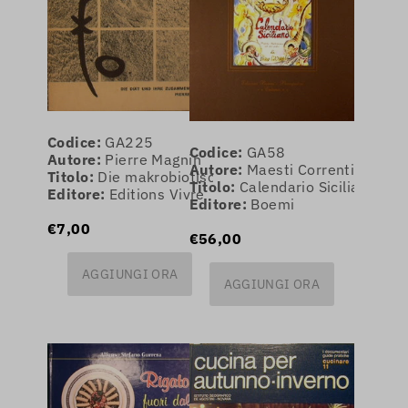
Codice:
GA225
Codice:
GA58
Autore:
Pierre Magnin
Autore:
Maesti Correnti Lydia
Titolo:
Die makrobiotische Diat
Titolo:
Calendario Siciliano Gas
Editore:
Editions Vivre
Editore:
Boemi
€7,00
€56,00
AGGIUNGI ORA
AGGIUNGI ORA