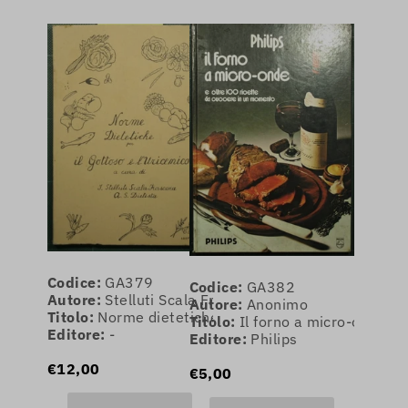
Codice:
GA379
Codice:
GA382
Autore:
Stelluti Scala Frascara Itta
Autore:
Anonimo
Titolo:
Norme dietetiche per il gottoso e l'uricemico
Titolo:
Il forno a micro-onde e
Editore:
-
Editore:
Philips
€12,00
€5,00