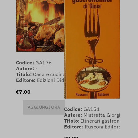
Codice:
GA176
Autore:
-
Titolo:
Casa e cucina.Decorazione,arredamento,arte
Editore:
Edizioni Didattiche Italiane
€7,00
AGGIUNGI ORA
Codice:
GA151
Autore:
Mistretta Giorgio
Titolo:
Itinerari gastronomici di 
Editore:
Rusconi Editore