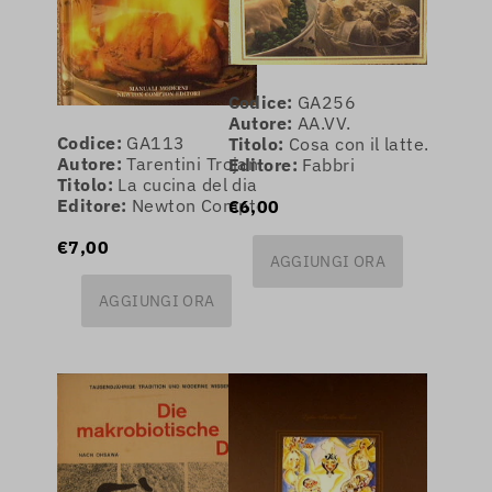
Codice:
GA256
Autore:
AA.VV.
Codice:
GA113
Titolo:
Cosa con il latte. Cucina
Autore:
Tarentini Trojani Luigi e Olga
Editore:
Fabbri
Titolo:
La cucina del diavolo.
Editore:
Newton Compton
€6,00
€7,00
AGGIUNGI ORA
AGGIUNGI ORA