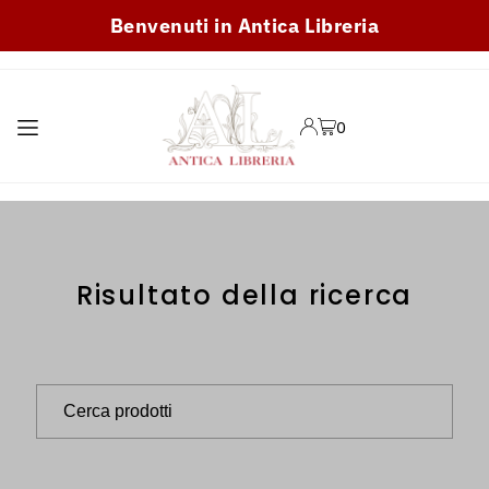
Benvenuti in Antica Libreria
TRANSLATION MISSING:
IT.ACCESSIBILITY.SKIP_TO_TEXT
0
Gastronomia ed Enologia
Risultato della ricerca