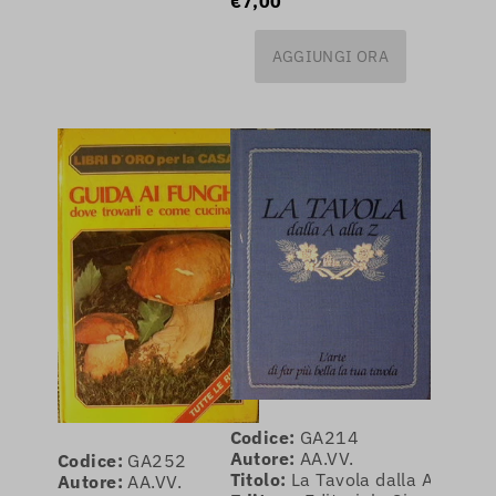
€7,00
AGGIUNGI ORA
Codice:
GA214
Autore:
AA.VV.
Codice:
GA252
Titolo:
La Tavola dalla A alla Z
Autore:
AA.VV.