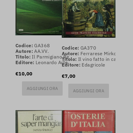
Codice:
GA368
Codice:
GA370
Autore:
AA.VV.
Autore:
Ferrarese Mirko
Titolo:
Il Parmigiano Reggiano
Titolo:
Il vino fatto in casa
Editore:
Leonardo Arte
Editore:
Edagricole
€10,00
€7,00
AGGIUNGI ORA
AGGIUNGI ORA