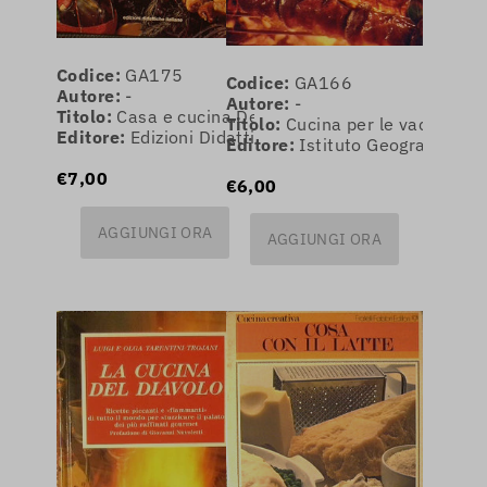
Codice:
GA175
Codice:
GA166
Autore:
-
Autore:
-
Titolo:
Casa e cucina.Decorazione,arredamento,arte
Titolo:
Cucina per le vacanze.
Editore:
Edizioni Didattiche Italiane
Editore:
Istituto Geografico De
€7,00
€6,00
AGGIUNGI ORA
AGGIUNGI ORA