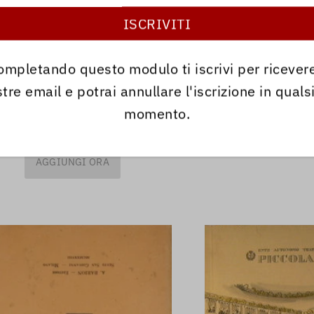
AGGIUNG
ce:
MU184
ompletando questo modulo ti iscrivi per ricevere
re:
Bellini Vincenzo
o:
Beatrice di Tenda
tre email e potrai annullare l'iscrizione in quals
ore:
Ricciardi
momento.
0
AGGIUNGI ORA