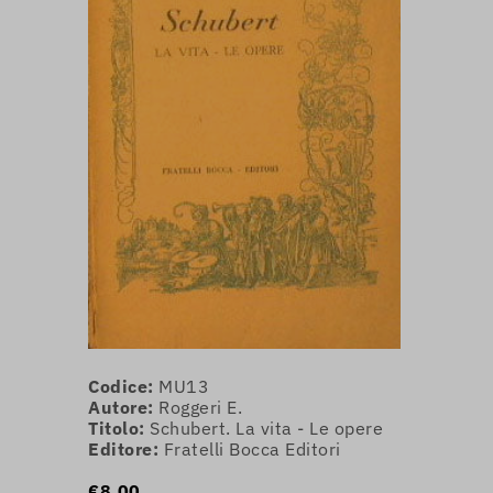
Codice:
MU13
Autore:
Roggeri E.
Titolo:
Schubert. La vita - Le opere
Editore:
Fratelli Bocca Editori
€8,00