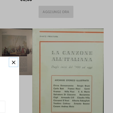
AGGIUNGI ORA
!
 musica
ori