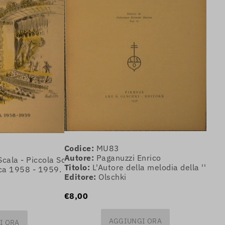
Codice:
MU83
Autore:
Paganuzzi Enrico
Scala - Piccola Scaa
Titolo:
L'Autore della melodia della '' Alte
ica 1958 - 1959. La Pietra del Paragone
Editore:
Olschki
€8,00
AGGIUNGI ORA
I ORA