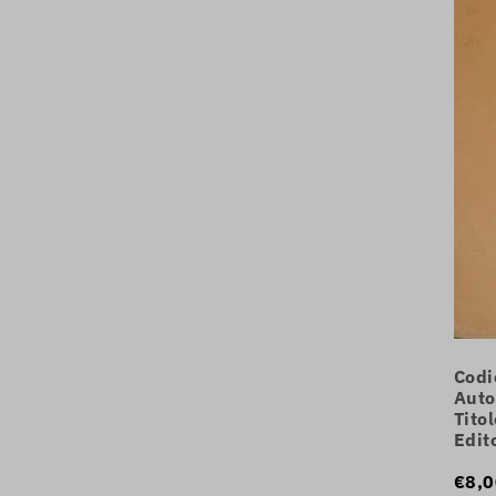
Codi
Auto
Titol
Edit
€8,0