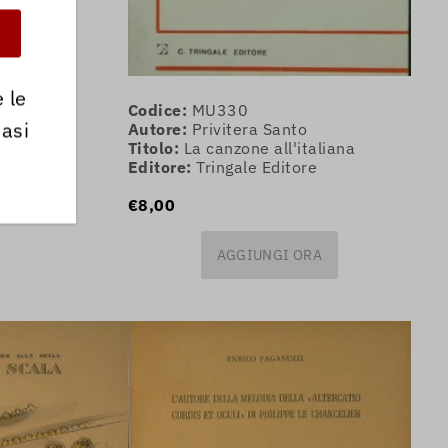
I ORA
 le
Codice:
MU330
iasi
Autore:
Privitera Santo
Titolo:
La canzone all'italiana
Editore:
Tringale Editore
€8,00
AGGIUNGI ORA