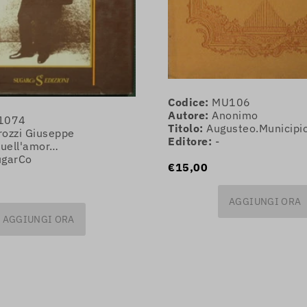
Codice:
MU106
Autore:
Anonimo
1074
Titolo:
Augusteo.Municipio
rozzi Giuseppe
Editore:
-
quell'amor…
ugarCo
€15,00
AGGIUNGI ORA
AGGIUNGI ORA