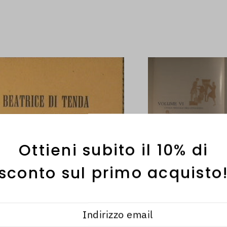
Ottieni subito il 10% di
sconto sul primo acquisto
Codice:
MU272
Autore:
AA.VV.
Titolo:
Storia della
Editore:
Fabbri Edit
€8,00