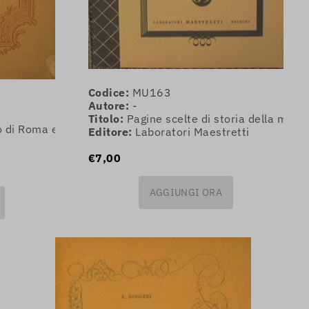
Codice:
MU163
Autore:
-
Titolo:
Pagine scelte di storia della musi
 di Roma e Regia Accademia di S.Cecilia. Stagione 1923-2
Editore:
Laboratori Maestretti
€7,00
AGGIUNGI ORA