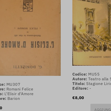
Codice:
MU55
Autore:
Teatro alla 
Titolo:
Stagione Lir
ce:
MU307
Editore:
-
re:
Romani Felice
o:
L'Elisir d'Amore
€8,00
ore:
Barion
0
AGGIUNG