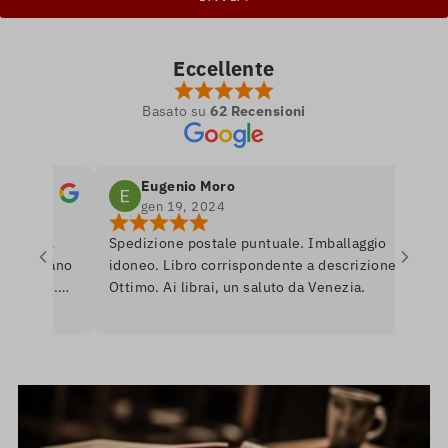
Eccellente
Basato su
62 Recensioni
Eugenio Moro
gen 19, 2024
o nel
Spedizione postale puntuale. Imballaggio
Pos
i amano
idoneo. Libro corrispondente a descrizione.
lib
ibile.
Ottimo. Ai librai, un saluto da Venezia.
lib
 per
rom
rò
ass
Uni
ins