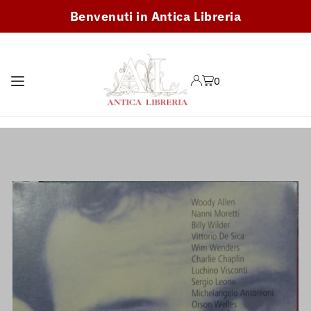
Benvenuti in Antica Libreria
TRANSLATION MISSING:
IT.ACCESSIBILITY.SKIP_TO_TEXT
0