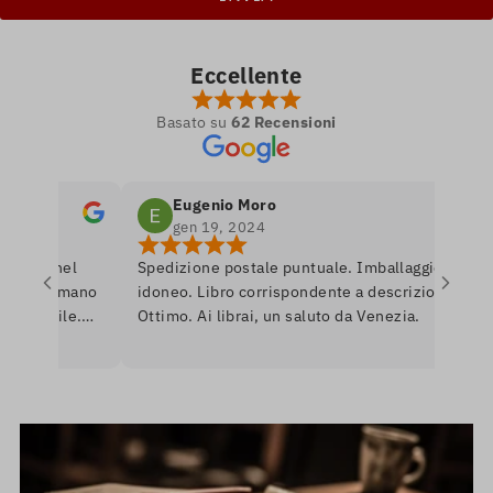
Eccellente
Basato su
62 Recensioni
Eugenio Moro
gen 19, 2024
etro nel
Spedizione postale puntuale. Imballaggio
e si amano
idoneo. Libro corrispondente a descrizione.
ponibile.
Ottimo. Ai librai, un saluto da Venezia.
are per
nerò