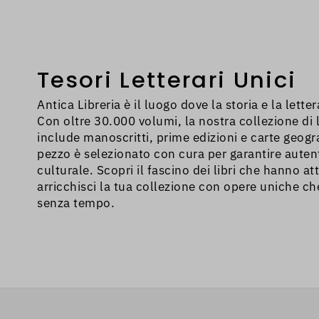
problema, devi a
inserito in zona
Tesori Letterari Unici
Antica Libreria è il luogo dove la storia e la lette
Con oltre 30.000 volumi, la nostra collezione di li
include manoscritti, prime edizioni e carte geogr
pezzo è selezionato con cura per garantire autent
culturale. Scopri il fascino dei libri che hanno att
arricchisci la tua collezione con opere uniche c
senza tempo.