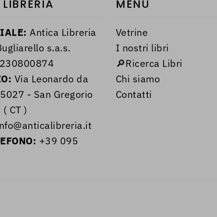
 LIBRERIA
MENÙ
IALE:
Antica Libreria
Vetrine
ugliarello s.a.s.
I nostri libri
230800874
🔎Ricerca Libri
ZO:
Via Leonardo da
Chi siamo
95027 - San Gregorio
Contatti
 ( CT )
nfo@anticalibreria.it
LEFONO:
+39 095