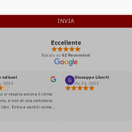
Eccellente
Basato su
62 Recensioni
sei
Giuseppe Liberti
3
dic 23, 2023
espira ancora il clima
 non di una cartoleria
 Entra e sentiti come
romanzo, ambiente soft
, assortimento di libri
edizione. Unico