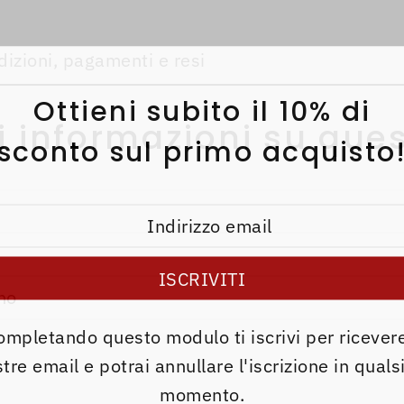
dizioni, pagamenti e resi
Ottieni subito il 10% di
i informazioni su ques
sconto sul primo acquisto
ompletando questo modulo ti iscrivi per ricevere
tre email e potrai annullare l'iscrizione in quals
momento.