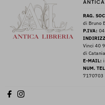
ANTICA
RAG. SOC
di Bruno B
P.IVA:
04
INDIRIZ
Vinci 40 
di Catania
E-MAIL:
i
NUM. TE
7170703