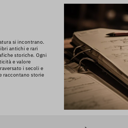
ndarci a piedi perché
 ZTL.
ratura si incontrano.
bri antichi e rari
afiche storiche. Ogni
icità e valore
raversato i secoli e
he raccontano storie