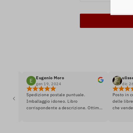
Eugenio Moro
ulisse odis
gen 19, 2024
dic 26, 202
Spedizione postale puntuale.
Posto in cui si r
Imballaggio idoneo. Libro
delle librerie, e
corrispondente a descrizione. Ottimo.
che vende libri.
Ai librai, un saluto da Venezia.
se fossi in un 
quasi da dipinto
anche in prima 