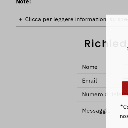
Note:
+
Clicca per leggere informazioni su spe
Richied
*C
nos