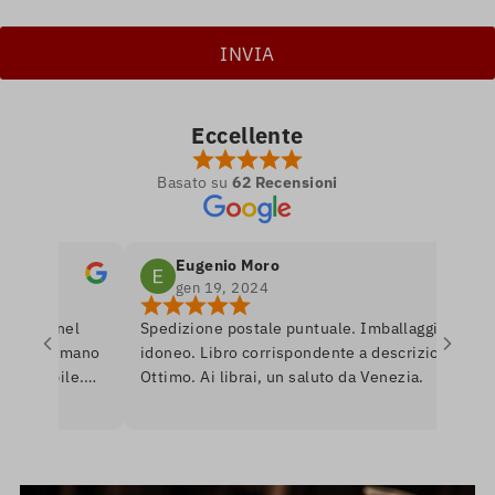
Eccellente
Basato su
62 Recensioni
Eugenio Moro
gen 19, 2024
tro nel
Spedizione postale puntuale. Imballaggio
e si amano
idoneo. Libro corrispondente a descrizione.
onibile.
Ottimo. Ai librai, un saluto da Venezia.
are per
nerò