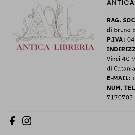
ANTICA
RAG. SOC
di Bruno B
P.IVA:
04
INDIRIZ
Vinci 40 
di Catania
E-MAIL:
i
NUM. TE
7170703