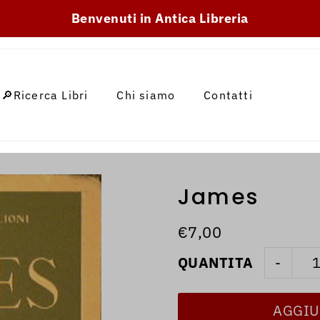
SKIP_TO_TEXT
Benvenuti in Antica Libreria
🔎Ricerca Libri
Chi siamo
Contatti
James
€7,00
QUANTITA
-