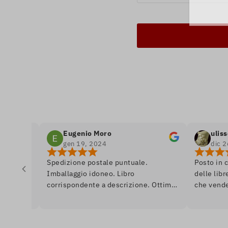
Eugenio Moro
ulisse odiss
gen 19, 2024
dic 26, 2023
Spedizione postale puntuale.
Posto in cui si re
Imballaggio idoneo. Libro
delle librerie, e 
corrispondente a descrizione. Ottimo.
che vende libri. 
Ai librai, un saluto da Venezia.
se fossi in un r
quasi da dipinto,
anche in prima e