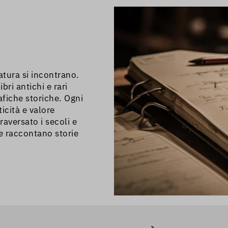
ndarci a piedi perché
ZTL.
ratura si incontrano.
bri antichi e rari
afiche storiche. Ogni
icità e valore
raversato i secoli e
he raccontano storie