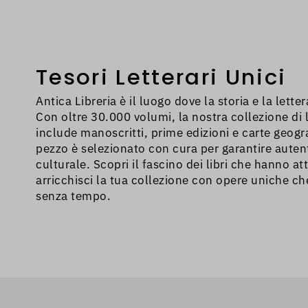
problema, devi a
inserito in zona 
Tesori Letterari Unici
Antica Libreria è il luogo dove la storia e la lette
Con oltre 30.000 volumi, la nostra collezione di li
include manoscritti, prime edizioni e carte geogr
pezzo è selezionato con cura per garantire autent
culturale. Scopri il fascino dei libri che hanno att
arricchisci la tua collezione con opere uniche c
senza tempo.