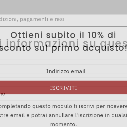
dizioni, pagamenti e resi
Ottieni subito il 10% di
i informazioni su ques
sconto sul primo acquisto
ompletando questo modulo ti iscrivi per ricevere
tre email e potrai annullare l'iscrizione in quals
momento.