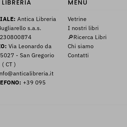
 LIBRERIA
MENÙ
IALE:
Antica Libreria
Vetrine
ugliarello s.a.s.
I nostri libri
230800874
🔎Ricerca Libri
ZO:
Via Leonardo da
Chi siamo
95027 - San Gregorio
Contatti
 ( CT )
nfo@anticalibreria.it
LEFONO:
+39 095