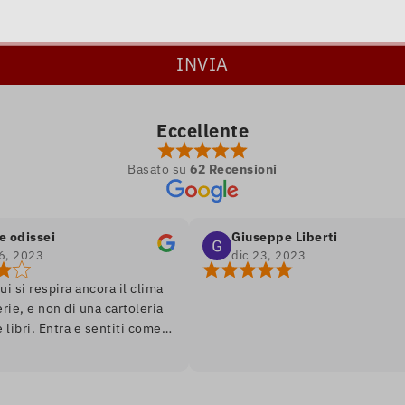
Eccellente
Basato su
62 Recensioni
ei
Giuseppe Liberti
dic 23, 2023
spira ancora il clima
non di una cartoleria
Entra e sentiti come
omanzo, ambiente soft
 assortimento di libri
dizione. Unico