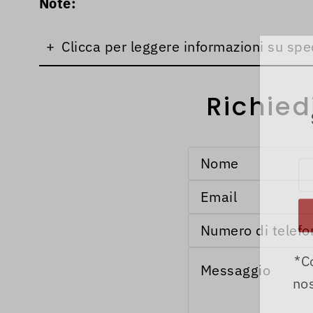
Note:
+
Clicca per leggere informazioni su spe
Richied
*C
nos