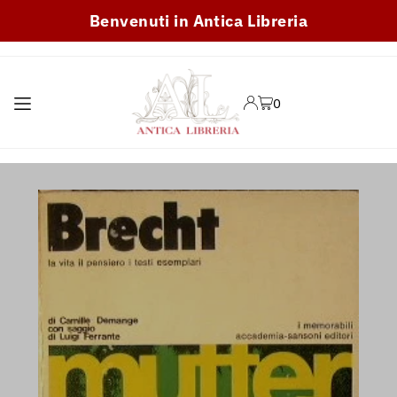
Benvenuti in Antica Libreria
TRANSLATION MISSING:
IT.ACCESSIBILITY.SKIP_TO_TEXT
0