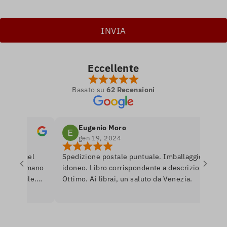
Eccellente
Basato su
62 Recensioni
Eugenio Moro
gen 19, 2024
ro nel
Spedizione postale puntuale. Imballaggio
P
 si amano
idoneo. Libro corrispondente a descrizione.
l
nibile.
Ottimo. Ai librai, un saluto da Venezia.
l
re per
r
erò
a
U
i