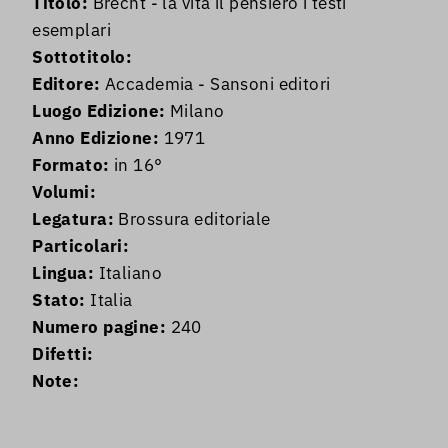
Titolo:
Brecht - la vita il pensiero i testi
esemplari
Sottotitolo:
Editore:
Accademia - Sansoni editori
Luogo Edizione:
Milano
Anno Edizione:
1971
Formato:
in 16°
Volumi:
Legatura:
Brossura editoriale
Particolari:
Lingua:
Italiano
Stato:
Italia
Numero pagine:
240
Difetti:
Note: