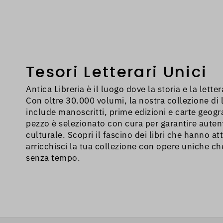
anche in prima e
problema, devi a
inserito in zona 
Tesori Letterari Unici
Antica Libreria è il luogo dove la storia e la lette
Con oltre 30.000 volumi, la nostra collezione di li
include manoscritti, prime edizioni e carte geogr
pezzo è selezionato con cura per garantire autent
culturale. Scopri il fascino dei libri che hanno att
arricchisci la tua collezione con opere uniche c
senza tempo.