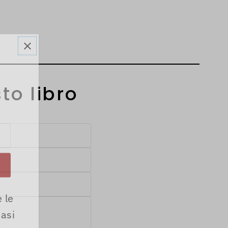
to libro
!
 le
iasi