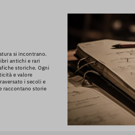
dizione. Unico
ndarci a piedi perché
ZTL.
ratura si incontrano.
bri antichi e rari
afiche storiche. Ogni
icità e valore
raversato i secoli e
he raccontano storie