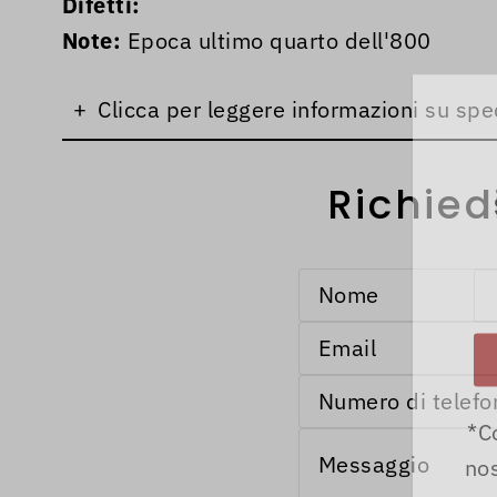
Difetti:
Note:
Epoca ultimo quarto dell'800
+
Clicca per leggere informazioni su spe
Richied
*C
nos