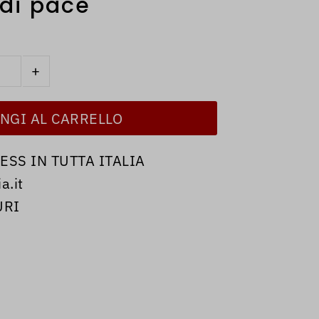
 di pace
+
SS IN TUTTA ITALIA
a.it
URI