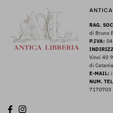
ANTICA
RAG. SOC
di Bruno B
P.IVA:
04
INDIRIZ
Vinci 40 
di Catania
E-MAIL:
i
NUM. TE
7170703