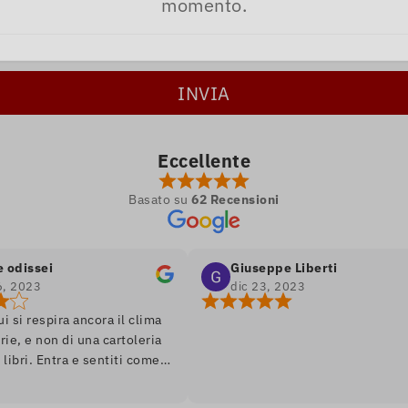
momento.
Eccellente
Basato su
62 Recensioni
sei
Giuseppe Liberti
3
dic 23, 2023
espira ancora il clima
 non di una cartoleria
 Entra e sentiti come
omanzo, ambiente soft
 assortimento di libri