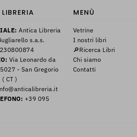
 LIBRERIA
MENÙ
IALE:
Antica Libreria
Vetrine
ugliarello s.a.s.
I nostri libri
230800874
🔎Ricerca Libri
ZO:
Via Leonardo da
Chi siamo
95027 - San Gregorio
Contatti
 ( CT )
nfo@anticalibreria.it
LEFONO:
+39 095