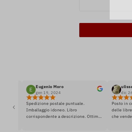
Eugenio Moro
ulisse odis
gen 19, 2024
dic 26, 202
Spedizione postale puntuale.
Posto in cui si r
Imballaggio idoneo. Libro
delle librerie, e
corrispondente a descrizione. Ottimo.
che vende libri.
Ai librai, un saluto da Venezia.
se fossi in un r
quasi da dipinto,