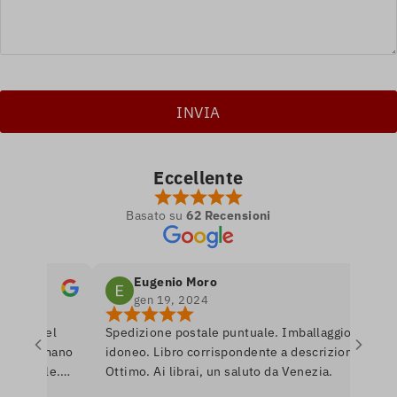
Eccellente
Basato su
62 Recensioni
Eugenio Moro
gen 19, 2024
ro nel
Spedizione postale puntuale. Imballaggio
Po
si amano
idoneo. Libro corrispondente a descrizione.
li
nibile.
Ottimo. Ai librai, un saluto da Venezia.
li
e per
ro