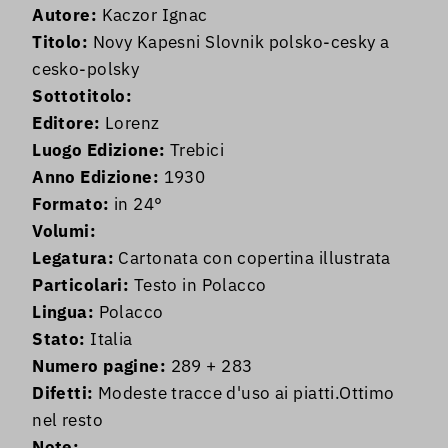
Autore:
Kaczor Ignac
Titolo:
Novy Kapesni Slovnik polsko-cesky a
cesko-polsky
Sottotitolo:
Editore:
Lorenz
Luogo Edizione:
Trebici
Anno Edizione:
1930
Formato:
in 24°
Volumi:
Legatura:
Cartonata con copertina illustrata
Particolari:
Testo in Polacco
Lingua:
Polacco
Stato:
Italia
Numero pagine:
289 + 283
Difetti:
Modeste tracce d'uso ai piatti.Ottimo
nel resto
Note: