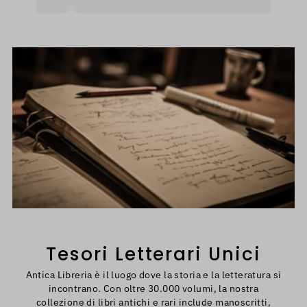
rò
as
Un
in
Tesori Letterari Unici
Antica Libreria è il luogo dove la storia e la letteratura si
incontrano. Con oltre 30.000 volumi, la nostra
collezione di libri antichi e rari include manoscritti,