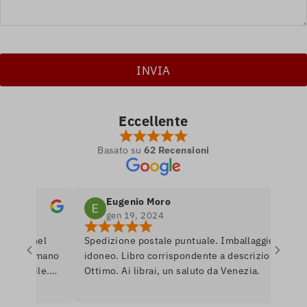
Eccellente
Basato su
62 Recensioni
Eugenio Moro
gen 19, 2024
tro nel
Spedizione postale puntuale. Imballaggio
e si amano
idoneo. Libro corrispondente a descrizione.
onibile.
Ottimo. Ai librai, un saluto da Venezia.
are per
nerò