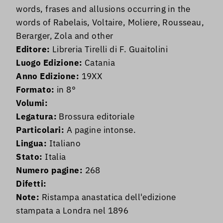
words, frases and allusions occurring in the
words of Rabelais, Voltaire, Moliere, Rousseau,
Berarger, Zola and other
Editore:
Libreria Tirelli di F. Guaitolini
Luogo Edizione:
Catania
Anno Edizione:
19XX
Formato:
in 8°
Volumi:
Legatura:
Brossura editoriale
Particolari:
A pagine intonse.
Lingua:
Italiano
Stato:
Italia
Numero pagine:
268
Difetti:
Note:
Ristampa anastatica dell'edizione
stampata a Londra nel 1896