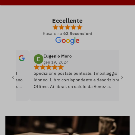
Eccellente
Basato su
62 Recensioni
Eugenio Moro
gen 19, 2024
ro nel
Spedizione postale puntuale. Imballaggio
Po
si amano
idoneo. Libro corrispondente a descrizione.
li
nibile.
Ottimo. Ai librai, un saluto da Venezia.
li
e per
ro
erò
as
Un
in