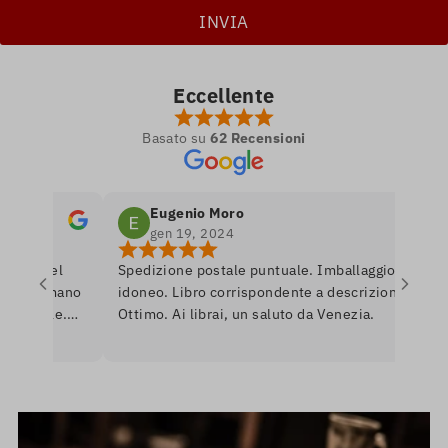
Eccellente
Basato su
62 Recensioni
Eugenio Moro
gen 19, 2024
ro nel
Spedizione postale puntuale. Imballaggio
Po
 si amano
idoneo. Libro corrispondente a descrizione.
li
nibile.
Ottimo. Ai librai, un saluto da Venezia.
li
re per
r
erò
a
U
in