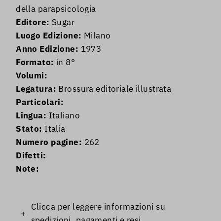
della parapsicologia
Editore:
Sugar
Luogo Edizione:
Milano
Anno Edizione:
1973
Formato:
in 8°
Volumi:
Legatura:
Brossura editoriale illustrata
Particolari:
Lingua:
Italiano
Stato:
Italia
Numero pagine:
262
Difetti:
Note:
Clicca per leggere informazioni su
+
spedizioni, pagamenti e resi