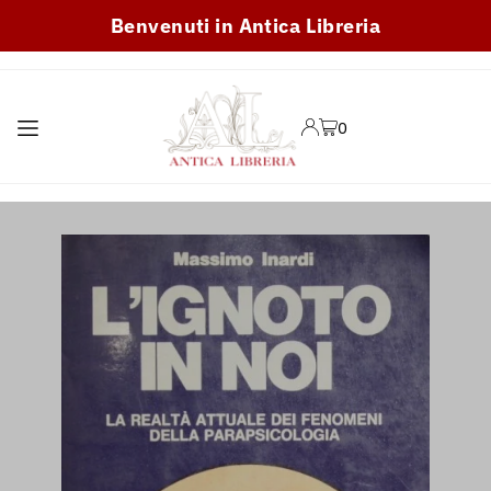
Benvenuti in Antica Libreria
TRANSLATION MISSING:
IT.ACCESSIBILITY.SKIP_TO_TEXT
0