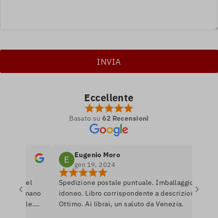
Eccellente
Basato su
62 Recensioni
Eugenio Moro
gen 19, 2024
tro nel
Spedizione postale puntuale. Imballaggio
e si amano
idoneo. Libro corrispondente a descrizione.
onibile.
Ottimo. Ai librai, un saluto da Venezia.
are per