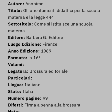
Autore:
Anonimo
Titolo:
Gli orientamenti didattici per la scuola
materna e la legge 444
Sottotitolo:
Come si istituisce una scuola
materna
Editore:
Barbera G. Editore
Luogo Edizione:
Firenze
Anno Edizione:
1969
Formato:
in 16°
Volumi:
Legatura:
Brossura editoriale
Particolari:
Lingua:
Italiano
Stato:
Italia
Numero pagine:
99
Difetti:
Firma a penna alla brossura
Note: