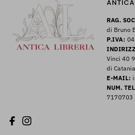
ANTICA
RAG. SOC
di Bruno B
P.IVA:
04
INDIRIZ
Vinci 40 
di Catania
E-MAIL:
i
NUM. TE
7170703