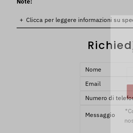
Note:
+
Clicca per leggere informazioni su spe
Richied
*C
nos