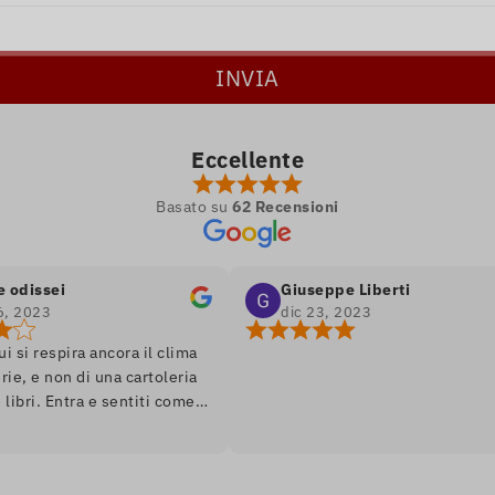
Eccellente
Basato su
62 Recensioni
sei
Giuseppe Liberti
3
dic 23, 2023
espira ancora il clima
 non di una cartoleria
 Entra e sentiti come
romanzo, ambiente soft
, assortimento di libri
edizione. Unico