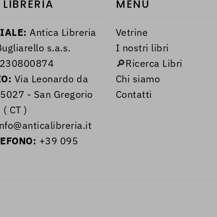
 LIBRERIA
MENÙ
IALE:
Antica Libreria
Vetrine
ugliarello s.a.s.
I nostri libri
230800874
🔎Ricerca Libri
ZO:
Via Leonardo da
Chi siamo
95027 - San Gregorio
Contatti
 ( CT )
nfo@anticalibreria.it
LEFONO:
+39 095