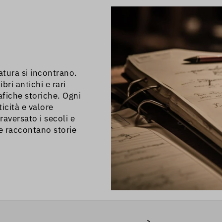
andarci a piedi perché
 ZTL.
ratura si incontrano.
bri antichi e rari
afiche storiche. Ogni
icità e valore
raversato i secoli e
he raccontano storie