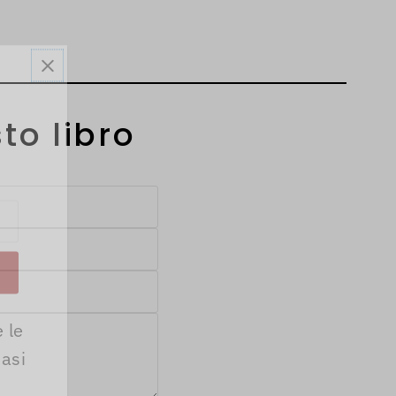
to libro
!
 le
iasi