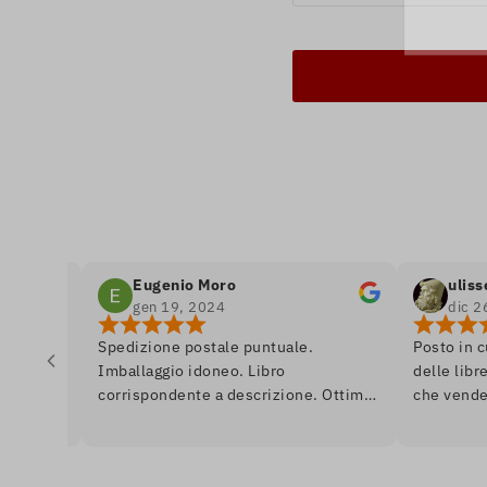
Eugenio Moro
ulisse odis
gen 19, 2024
dic 26, 202
Spedizione postale puntuale.
Posto in cui si r
Imballaggio idoneo. Libro
delle librerie, e
corrispondente a descrizione. Ottimo.
che vende libri.
Ai librai, un saluto da Venezia.
se fossi in un 
quasi da dipinto
anche in prima 