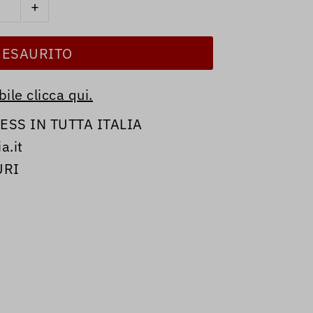
+
ile clicca qui.
SS IN TUTTA ITALIA
a.it
URI