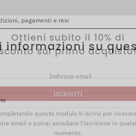
dizioni, pagamenti e resi
Ottieni subito il 10% di
i informazioni su ques
sconto sul primo acquisto
ompletando questo modulo ti iscrivi per ricevere
tre email e potrai annullare l'iscrizione in quals
momento.