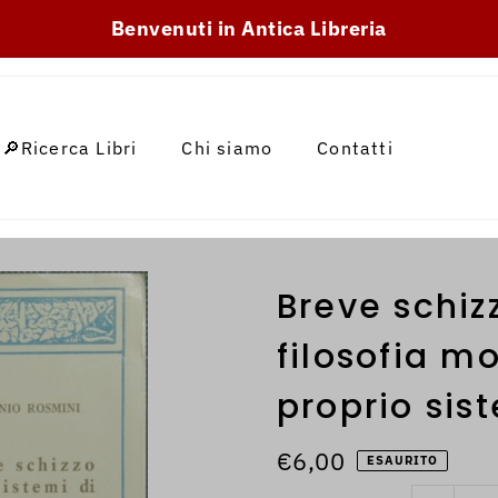
SKIP_TO_TEXT
Benvenuti in Antica Libreria
🔎Ricerca Libri
Chi siamo
Contatti
Breve schiz
filosofia m
proprio sis
€6,00
ESAURITO