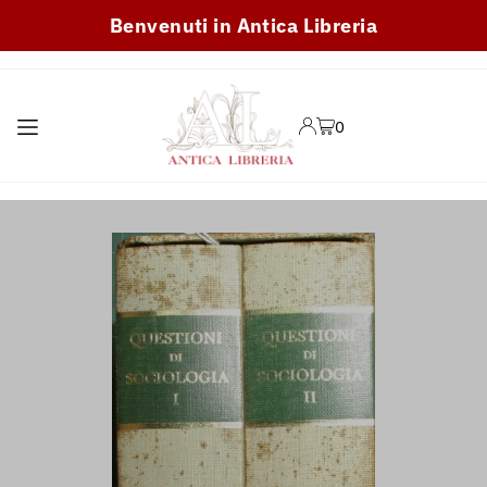
Benvenuti in Antica Libreria
TRANSLATION MISSING:
IT.ACCESSIBILITY.SKIP_TO_TEXT
0