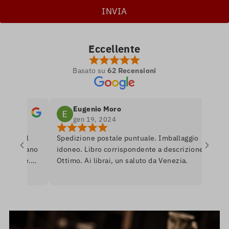
Eccellente
Basato su
62 Recensioni
Eugenio Moro
gen 19, 2024
ro nel
Spedizione postale puntuale. Imballaggio
Po
si amano
idoneo. Libro corrispondente a descrizione.
li
nibile.
Ottimo. Ai librai, un saluto da Venezia.
li
e per
ro
erò
as
Un
in