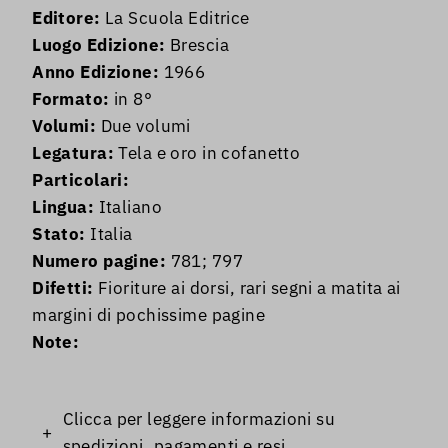
Editore:
La Scuola Editrice
Luogo Edizione:
Brescia
Anno Edizione:
1966
Formato:
in 8°
Volumi:
Due volumi
Legatura:
Tela e oro in cofanetto
Particolari:
Lingua:
Italiano
Stato:
Italia
Numero pagine:
781; 797
Difetti:
Fioriture ai dorsi, rari segni a matita ai
margini di pochissime pagine
Note:
Clicca per leggere informazioni su
+
spedizioni, pagamenti e resi