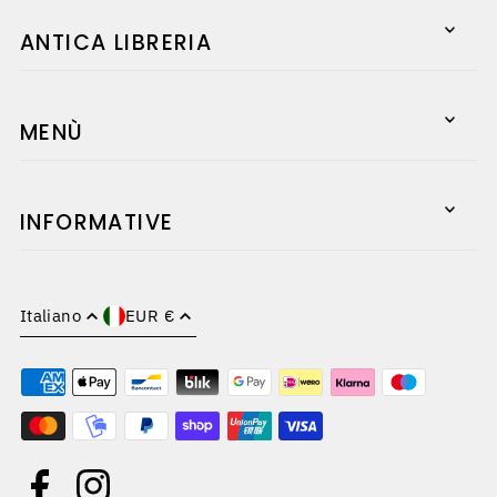
ANTICA LIBRERIA
Ottieni subito il
MENÙ
10% di sconto sul
primo acquisto!
INFORMATIVE
Italiano
EUR €
*Completando questo modulo ti iscrivi per
ricevere le nostre email e potrai annullare