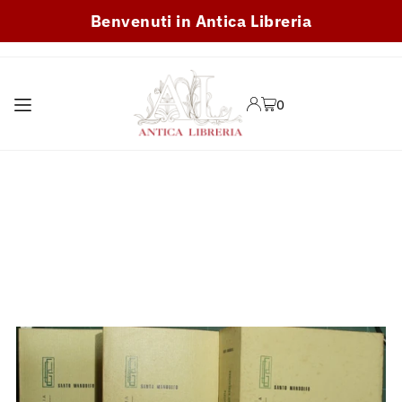
Benvenuti in Antica Libreria
TRANSLATION MISSING:
IT.ACCESSIBILITY.SKIP_TO_TEXT
0