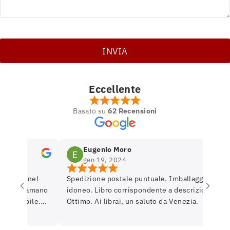
Eccellente
Basato su
62 Recensioni
Eugenio Moro
gen 19, 2024
ietro nel
Spedizione postale puntuale. Imballaggio
se si amano
idoneo. Libro corrispondente a descrizione.
sponibile.
Ottimo. Ai librai, un saluto da Venezia.
rare per
rnerò