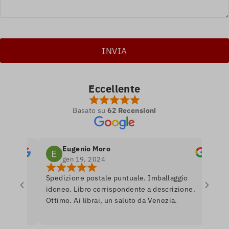
Eccellente
Basato su
62 Recensioni
Eugenio Moro
u
gen 19, 2024
d
el
Spedizione postale puntuale. Imballaggio
Posto 
amano
idoneo. Libro corrispondente a descrizione.
librer
le.
Ottimo. Ai librai, un saluto da Venezia.
libri.
er
roman
assort