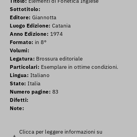
Titolo:
Elementi di Fonetica Inglese
Sottotitolo:
Editore:
Giannotta
Luogo Edizione:
Catania
Anno Edizione:
1974
Formato:
in 8°
Volumi:
Legatura:
Brossura editoriale
Particolari:
Esemplare in ottime condizioni.
Lingua:
Italiano
Stato:
Italia
Numero pagine:
83
Difetti:
Note:
Clicca per leggere informazioni su
+