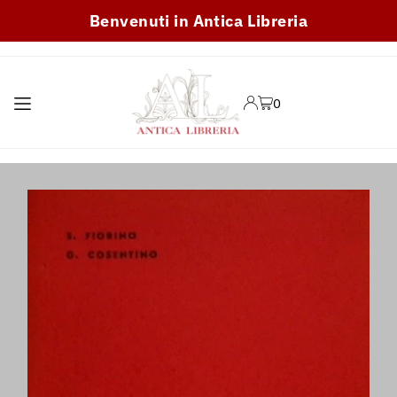
Benvenuti in Antica Libreria
TRANSLATION MISSING:
IT.ACCESSIBILITY.SKIP_TO_TEXT
0