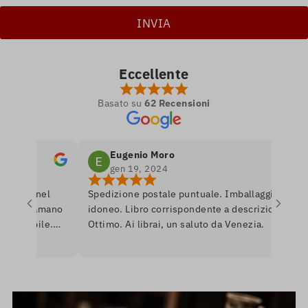
Eccellente
Basato su
62 Recensioni
Eugenio Moro
gen 19, 2024
etro nel
Spedizione postale puntuale. Imballaggio
e si amano
idoneo. Libro corrispondente a descrizione.
ponibile.
Ottimo. Ai librai, un saluto da Venezia.
are per
rnerò