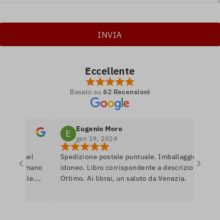
Eccellente
Basato su
62 Recensioni
Eugenio Moro
gen 19, 2024
tro nel
Spedizione postale puntuale. Imballaggio
P
e si amano
idoneo. Libro corrispondente a descrizione.
l
onibile.
Ottimo. Ai librai, un saluto da Venezia.
l
are per
r
nerò
a
U