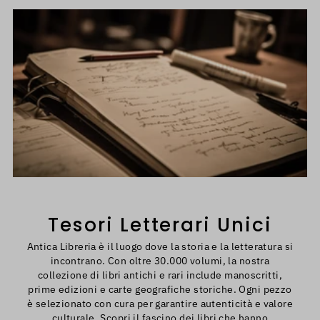
i
Tesori Letterari Unici
Antica Libreria è il luogo dove la storia e la letteratura si
incontrano. Con oltre 30.000 volumi, la nostra
collezione di libri antichi e rari include manoscritti,
prime edizioni e carte geografiche storiche. Ogni pezzo
è selezionato con cura per garantire autenticità e valore
culturale. Scopri il fascino dei libri che hanno