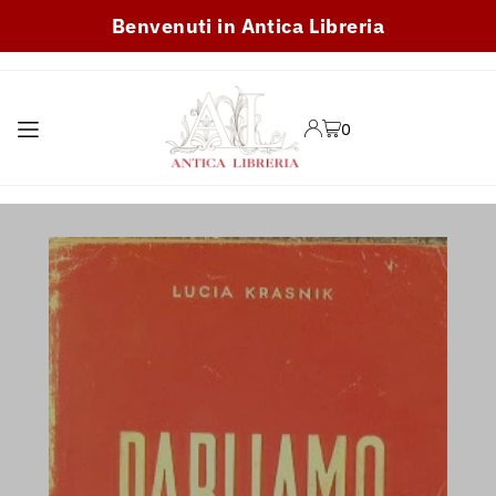
Benvenuti in Antica Libreria
TRANSLATION MISSING:
IT.ACCESSIBILITY.SKIP_TO_TEXT
0