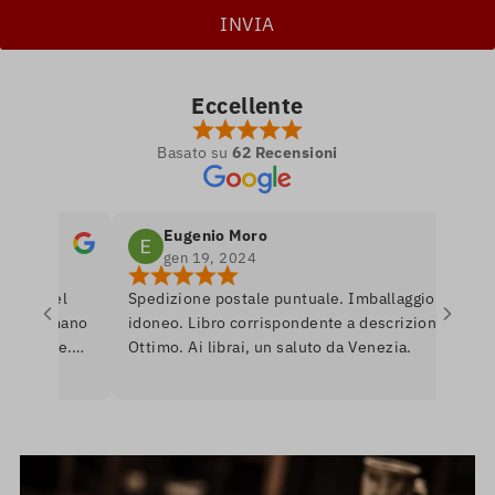
Eccellente
Basato su
62 Recensioni
Eugenio Moro
gen 19, 2024
ro nel
Spedizione postale puntuale. Imballaggio
Po
 si amano
idoneo. Libro corrispondente a descrizione.
li
nibile.
Ottimo. Ai librai, un saluto da Venezia.
li
e per
ro
erò
as
Un
in