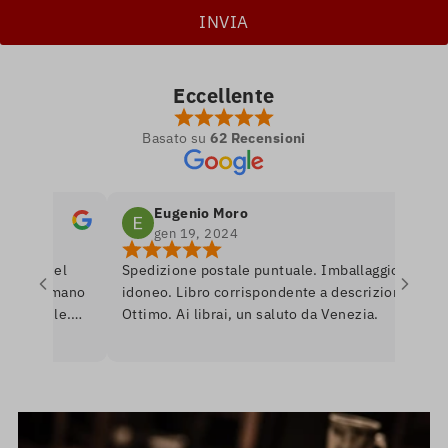
Eccellente
Basato su
62 Recensioni
Eugenio Moro
gen 19, 2024
tro nel
Spedizione postale puntuale. Imballaggio
P
e si amano
idoneo. Libro corrispondente a descrizione.
l
onibile.
Ottimo. Ai librai, un saluto da Venezia.
l
are per
r
nerò
a
U
i