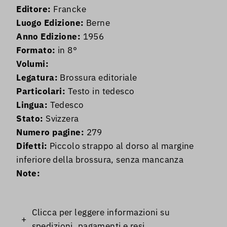
Editore:
Francke
Luogo Edizione:
Berne
Anno Edizione:
1956
Formato:
in 8°
Volumi:
Legatura:
Brossura editoriale
Particolari:
Testo in tedesco
Lingua:
Tedesco
Stato:
Svizzera
Numero pagine:
279
Difetti:
Piccolo strappo al dorso al margine
inferiore della brossura, senza mancanza
Note:
Clicca per leggere informazioni su
+
spedizioni, pagamenti e resi