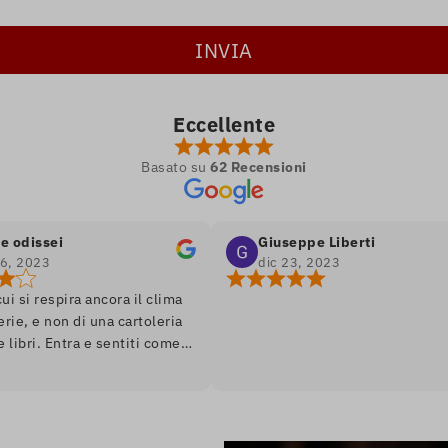
Eccellente
Basato su
62 Recensioni
ei
Giuseppe Liberti
dic 23, 2023
spira ancora il clima
non di una cartoleria
Entra e sentiti come
omanzo, ambiente soft
 assortimento di libri
dizione. Unico
ndarci a piedi perché