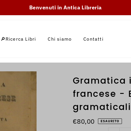
SKIP_TO_TEXT
Benvenuti in Antica Libreria
🔎Ricerca Libri
Chi siamo
Contatti
Gramatica i
francese - E
gramatical
€80,00
ESAURITO