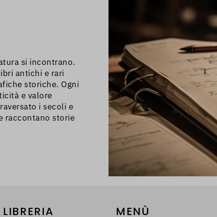
ZTL.
ratura si incontrano.
bri antichi e rari
afiche storiche. Ogni
icità e valore
raversato i secoli e
he raccontano storie
 LIBRERIA
MENÙ