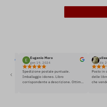
Eugenio Moro
ulisse odiss
gen 19, 2024
dic 26, 2023
Spedizione postale puntuale.
Posto in cui si re
Imballaggio idoneo. Libro
delle librerie, e 
corrispondente a descrizione. Ottimo.
che vende libri. 
Ai librai, un saluto da Venezia.
se fossi in un r
quasi da dipinto,
anche in prima e
problema, devi a