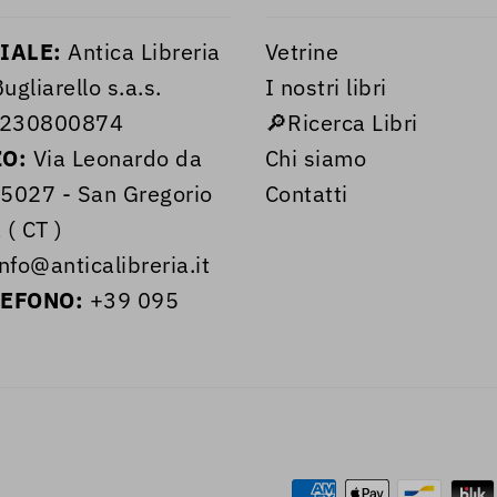
IALE:
Antica Libreria
Vetrine
ugliarello s.a.s.
I nostri libri
230800874
🔎Ricerca Libri
ZO:
Via Leonardo da
Chi siamo
95027 - San Gregorio
Contatti
 ( CT )
nfo@anticalibreria.it
LEFONO:
+39 095