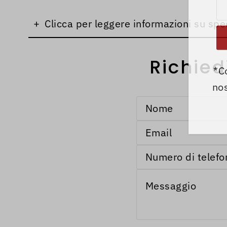
+
Clicca per leggere informazioni su spe
Richied
*C
nos