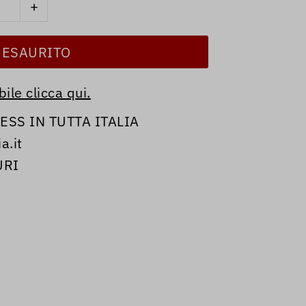
+
ile clicca qui.
SS IN TUTTA ITALIA
a.it
URI