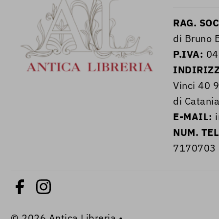
RAG. SOC
di Bruno B
P.IVA:
04
INDIRIZ
Vinci 40 
di Catania
E-MAIL:
i
NUM. TE
7170703
© 2026 Antica Libreria
•