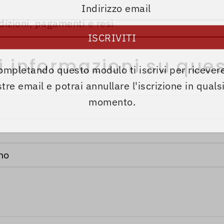
dizioni, pagamenti e resi
i informazioni su ques
ompletando questo modulo ti iscrivi per ricevere
tre email e potrai annullare l'iscrizione in quals
momento.