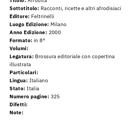
Titolo:
Afrodita
Sottotitolo:
Racconti, ricette e altri afrodisiaci
Editore:
Feltrinelli
Luogo Edizione:
Milano
Anno Edizione:
2000
Formato:
in 8°
Volumi:
Legatura:
Brossura editoriale con copertina
illustrata
Particolari:
Lingua:
Italiano
Stato:
Italia
Numero pagine:
325
Difetti:
Note: