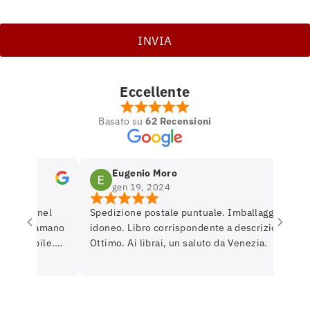
Eccellente
Basato su
62 Recensioni
Eugenio Moro
gen 19, 2024
etro nel
Spedizione postale puntuale. Imballaggio
se si amano
idoneo. Libro corrispondente a descrizione.
ponibile.
Ottimo. Ai librai, un saluto da Venezia.
rare per
rnerò