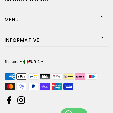
Ottieni subito il
MENÙ
10% di sconto sul
primo acquisto!
INFORMATIVE
Italiano
EUR €
*Completando questo modulo ti iscrivi per
ricevere le nostre email e potrai annullare
l'iscrizione in qualsiasi momento.