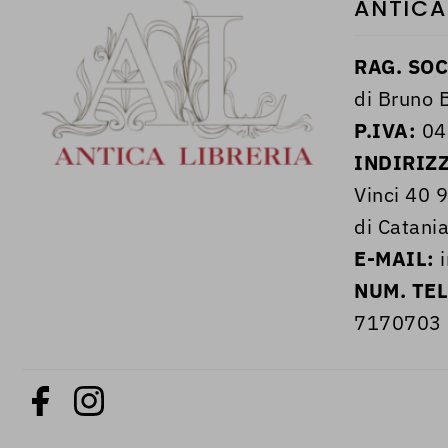
ANTICA
RAG. SOC
di Bruno B
P.IVA:
04
INDIRIZ
Vinci 40 
di Catania
E-MAIL:
i
NUM. TE
7170703