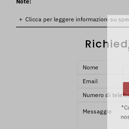
Note:
+
Clicca per leggere informazioni su spe
Richied
*C
nos