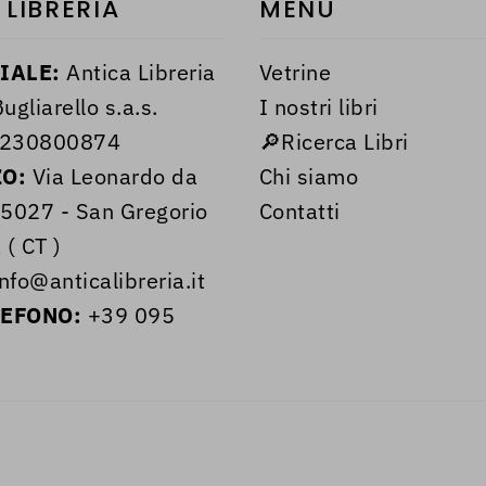
 LIBRERIA
MENÙ
IALE:
Antica Libreria
Vetrine
ugliarello s.a.s.
I nostri libri
230800874
🔎Ricerca Libri
ZO:
Via Leonardo da
Chi siamo
95027 - San Gregorio
Contatti
 ( CT )
nfo@anticalibreria.it
LEFONO:
+39 095