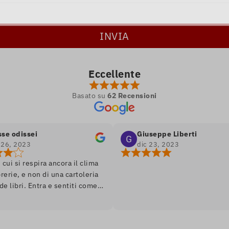
Eccellente
Basato su
62 Recensioni
ssei
Giuseppe Liberti
23
dic 23, 2023
respira ancora il clima
e non di una cartoleria
. Entra e sentiti come
 romanzo, ambiente soft
o, assortimento di libri
 edizione. Unico