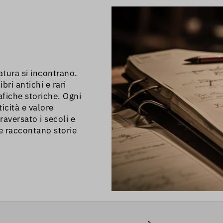
 andarci a piedi perché
a ZTL.
ratura si incontrano.
bri antichi e rari
afiche storiche. Ogni
icità e valore
raversato i secoli e
he raccontano storie