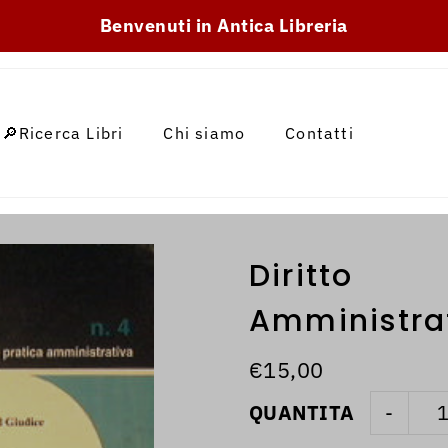
SKIP_TO_TEXT
Benvenuti in Antica Libreria
🔎Ricerca Libri
Chi siamo
Contatti
Diritto
Amministrat
€15,00
QUANTITA
-