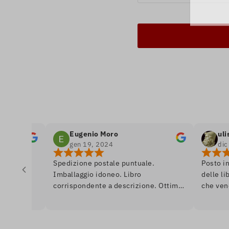
Eugenio Moro
ulisse odi
gen 19, 2024
dic 26, 20
Spedizione postale puntuale.
Posto in cui si 
Imballaggio idoneo. Libro
delle librerie, 
corrispondente a descrizione. Ottimo.
che vende libri
Ai librai, un saluto da Venezia.
se fossi in un
quasi da dipint
anche in prima