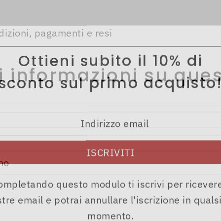
dizioni, pagamenti e resi
Ottieni subito il 10% di
i informazioni su ques
sconto sul primo acquisto
ompletando questo modulo ti iscrivi per ricevere
tre email e potrai annullare l'iscrizione in quals
momento.