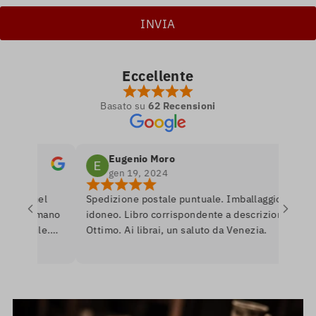
Eccellente
Basato su
62 Recensioni
Eugenio Moro
gen 19, 2024
tro nel
Spedizione postale puntuale. Imballaggio
e si amano
idoneo. Libro corrispondente a descrizione.
onibile.
Ottimo. Ai librai, un saluto da Venezia.
are per
nerò