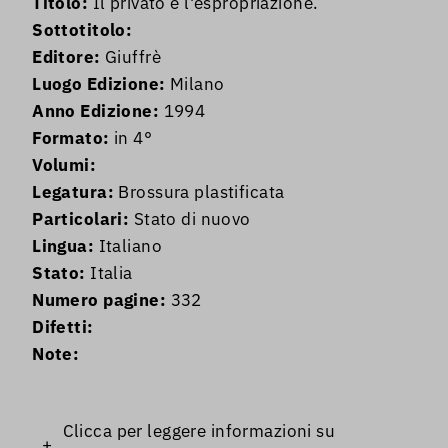
Titolo:
Il privato e l'espropriazione.
Sottotitolo:
Editore:
Giuffrè
Luogo Edizione:
Milano
Anno Edizione:
1994
Formato:
in 4°
Volumi:
Legatura:
Brossura plastificata
Particolari:
Stato di nuovo
Lingua:
Italiano
Stato:
Italia
Numero pagine:
332
Difetti:
Note:
Clicca per leggere informazioni su
+