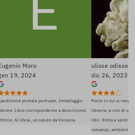
io Moro
ulisse odissei
9, 2024
dic 26, 2023
ne postale puntuale. Imballaggio
Posto in cui si respira ancora 
Libro corrispondente a descrizione.
librerie, e non di una cartol
Ai librai, un saluto da Venezia.
libri. Entra e sentiti come se 
romanzo, ambiente soft quasi