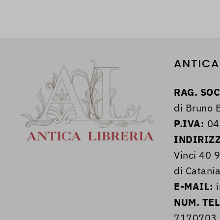
ANTICA
RAG. SOC
di Bruno B
P.IVA:
04
INDIRIZ
Vinci 40 
di Catania
E-MAIL:
i
NUM. TE
7170703