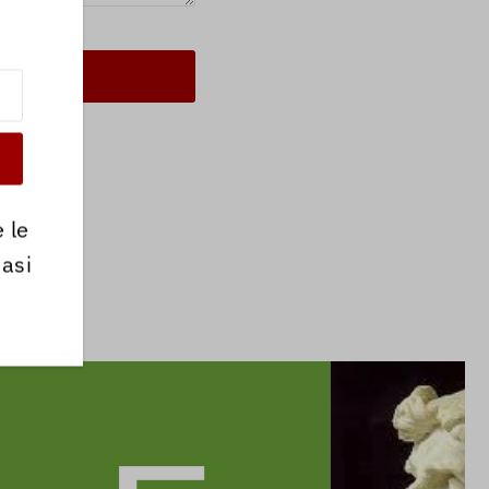
!
 le
iasi