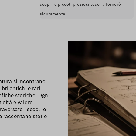
scoprire piccoli preziosi tesori. Tornerò
sicuramente!
ratura si incontrano.
bri antichi e rari
afiche storiche. Ogni
icità e valore
raversato i secoli e
he raccontano storie