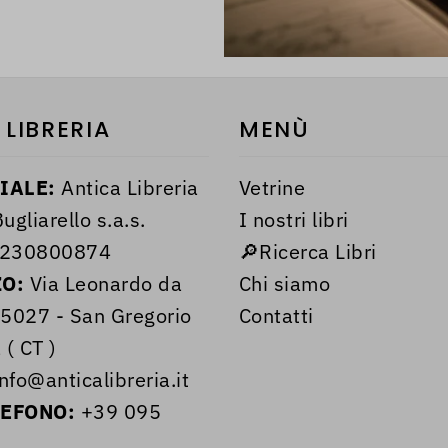
 LIBRERIA
MENÙ
IALE:
Antica Libreria
Vetrine
ugliarello s.a.s.
I nostri libri
230800874
🔎Ricerca Libri
ZO:
Via Leonardo da
Chi siamo
95027 - San Gregorio
Contatti
 ( CT )
nfo@anticalibreria.it
LEFONO:
+39 095