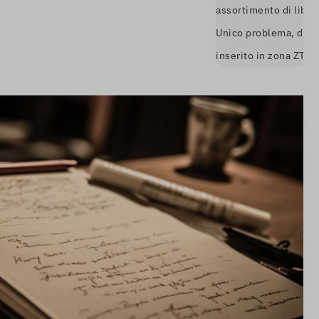
assortimento di libri anche i
Unico problema, devi andarci
inserito in zona ZTL.