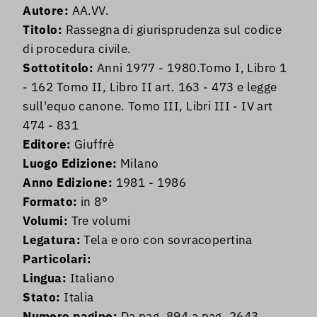
Autore:
AA.VV.
Titolo:
Rassegna di giurisprudenza sul codice
di procedura civile.
Sottotitolo:
Anni 1977 - 1980.Tomo I, Libro 1
- 162 Tomo II, Libro II art. 163 - 473 e legge
sull'equo canone. Tomo III, Libri III - IV art
474 - 831
Editore:
Giuffrè
Luogo Edizione:
Milano
Anno Edizione:
1981 - 1986
Formato:
in 8°
Volumi:
Tre volumi
Legatura:
Tela e oro con sovracopertina
Particolari:
Lingua:
Italiano
Stato:
Italia
Numero pagine:
Da pag. 894 a pag. 2643