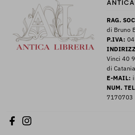
ANTICA
RAG. SOC
di Bruno B
P.IVA:
04
INDIRIZ
Vinci 40 
di Catania
E-MAIL:
i
NUM. TE
7170703