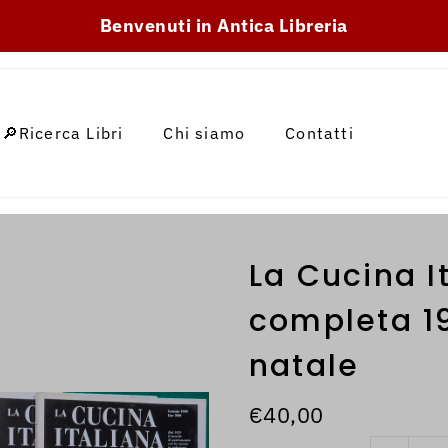
SKIP_TO_TEXT
Benvenuti in Antica Libreria
🔎Ricerca Libri
Chi siamo
Contatti
La Cucina I
completa 1
natale
€40,00