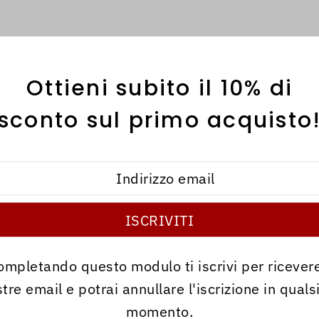
dizioni, pagamenti e resi
Ottieni subito il 10% di
i informazioni su ques
sconto sul primo acquisto
ompletando questo modulo ti iscrivi per ricevere
tre email e potrai annullare l'iscrizione in quals
momento.