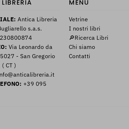
 LIBRERIA
MENÙ
IALE:
Antica Libreria
Vetrine
ugliarello s.a.s.
I nostri libri
230800874
🔎Ricerca Libri
ZO:
Via Leonardo da
Chi siamo
95027 - San Gregorio
Contatti
 ( CT )
nfo@anticalibreria.it
LEFONO:
+39 095