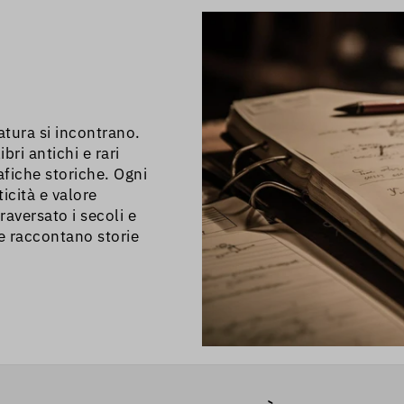
piedi perché
ratura si incontrano.
bri antichi e rari
afiche storiche. Ogni
icità e valore
raversato i secoli e
he raccontano storie