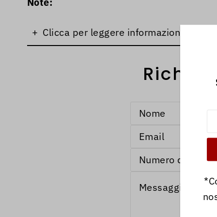
Note:
+
Clicca per leggere informazioni su spe
Richied
*C
nos