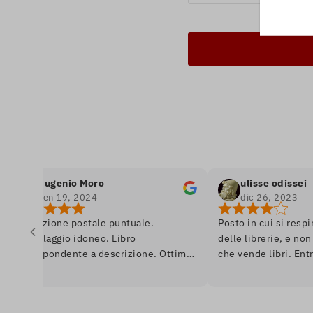
Eugenio Moro
ulisse odissei
gen 19, 2024
dic 26, 2023
edizione postale puntuale.
Posto in cui si respira anc
ballaggio idoneo. Libro
delle librerie, e non di un
rrispondente a descrizione. Ottimo.
che vende libri. Entra e s
 librai, un saluto da Venezia.
se fossi in un romanzo, a
quasi da dipinto, assortim
anche in prima edizione. 