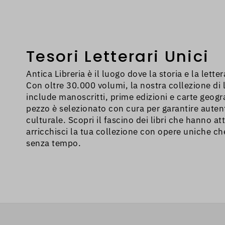
problema, devi andarci a 
inserito in zona ZTL.
Tesori Letterari Unici
Antica Libreria è il luogo dove la storia e la lette
Con oltre 30.000 volumi, la nostra collezione di li
include manoscritti, prime edizioni e carte geogr
pezzo è selezionato con cura per garantire autent
culturale. Scopri il fascino dei libri che hanno att
arricchisci la tua collezione con opere uniche c
senza tempo.