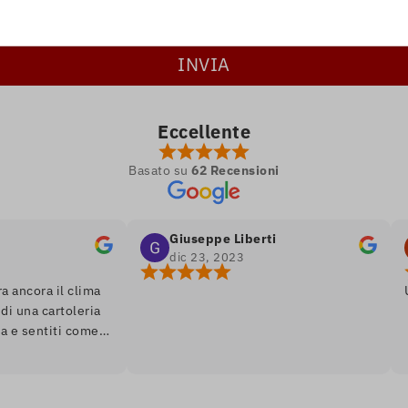
Eccellente
Basato su
62 Recensioni
Giuseppe Liberti
R
dic 23, 2023
d
ora il clima
Un gio
a cartoleria
entiti come
mbiente soft
ento di libri
Unico