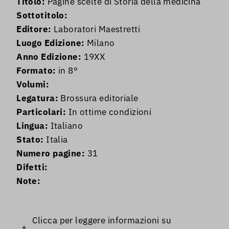
Titolo:
Pagine scelte di Storia della medicina
Sottotitolo:
Editore:
Laboratori Maestretti
Luogo Edizione:
Milano
Anno Edizione:
19XX
Formato:
in 8°
Volumi:
Legatura:
Brossura editoriale
Particolari:
In ottime condizioni
Lingua:
Italiano
Stato:
Italia
Numero pagine:
31
Difetti:
Note:
Clicca per leggere informazioni su
+