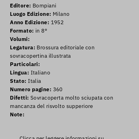
Editore:
Bompiani
Luogo Edizione:
Milano
Anno Edizione:
1952
Formato:
in 8°
Volumi:
Legatura:
Brossura editoriale con
sovracopertina illustrata
Particolari:
Lingua:
Italiano
Stato:
Italia
Numero pagine:
360
Difetti:
Sovracoperta molto sciupata con
mancanza del risvolto supperiore
Note:
Clicca per leggere informazioni su