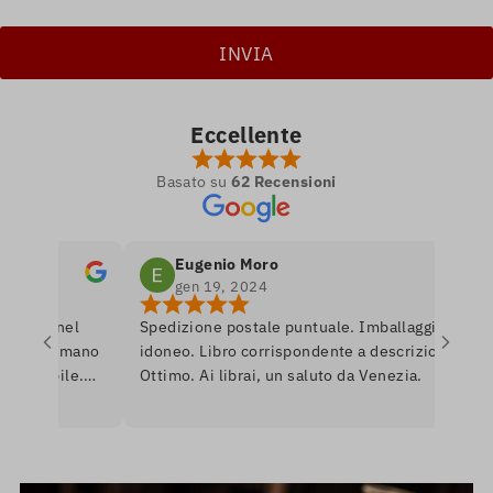
Eccellente
Basato su
62 Recensioni
Eugenio Moro
gen 19, 2024
tro nel
Spedizione postale puntuale. Imballaggio
e si amano
idoneo. Libro corrispondente a descrizione.
onibile.
Ottimo. Ai librai, un saluto da Venezia.
are per
nerò