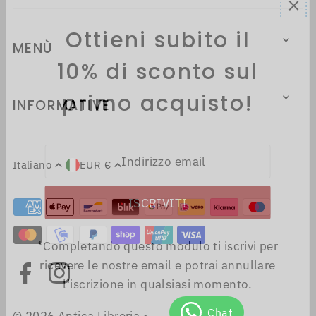
Ottieni subito il
MENÙ
10% di sconto sul
primo acquisto!
INFORMATIVE
Italiano
EUR €
*Completando questo modulo ti iscrivi per
ricevere le nostre email e potrai annullare
l'iscrizione in qualsiasi momento.
© 2026 Antica Libreria
•