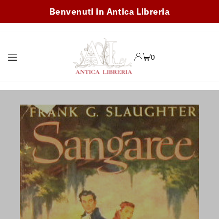
Benvenuti in Antica Libreria
TRANSLATION MISSING:
IT.ACCESSIBILITY.SKIP_TO_TEXT
0