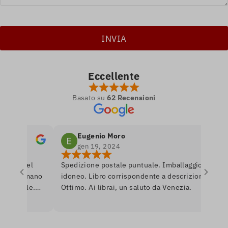
Eccellente
Basato su
62 Recensioni
Eugenio Moro
gen 19, 2024
ro nel
Spedizione postale puntuale. Imballaggio
Po
si amano
idoneo. Libro corrispondente a descrizione.
li
nibile.
Ottimo. Ai librai, un saluto da Venezia.
li
e per
ro
rò
as
Un