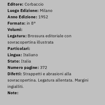
Editore:
Corbaccio
Luogo Edizione:
Milano
Anno Edizione:
1952
Formato:
in 8°
Volumi:
Legatura:
Brossura editoriale con
sovracopertina illustrata
Particolari:
Lingua:
Italiano
Stato:
Italia
Numero pagine:
372
Difetti:
Strappetti e abrasioni alla
sovracopertina. Legatura allentata. Margini
ingialliti.
Note: