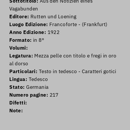
Sottotitolo:
Aus den Notizien eines
Vagabunden
Editore:
Rutten und Loening
Luogo Edizione:
Francoforte - (Frankfurt)
Anno Edizione:
1922
Formato:
in 8°
Volumi:
Legatura:
Mezza pelle con titolo e fregi in oro
al dorso
Particolari:
Testo in tedesco - Caratteri gotici
Lingua:
Tedesco
Stato:
Germania
Numero pagine:
217
Difetti:
Note: