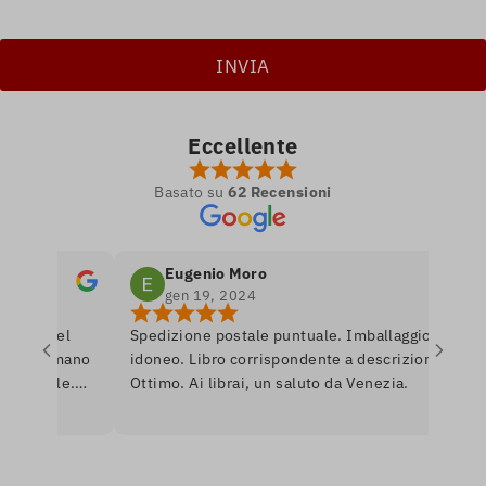
Eccellente
Basato su
62 Recensioni
Eugenio Moro
gen 19, 2024
tro nel
Spedizione postale puntuale. Imballaggio
P
 si amano
idoneo. Libro corrispondente a descrizione.
l
onibile.
Ottimo. Ai librai, un saluto da Venezia.
l
re per
r
erò
a
U
i