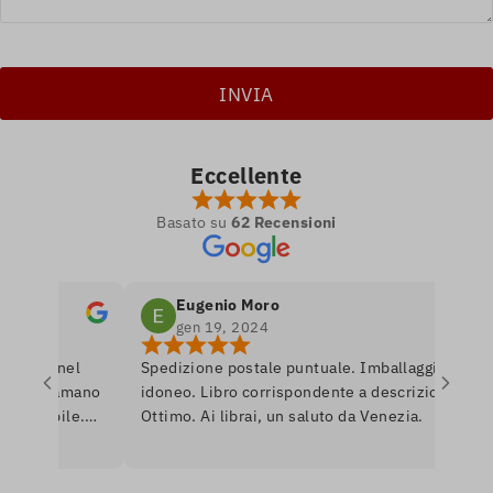
Eccellente
Basato su
62 Recensioni
Eugenio Moro
gen 19, 2024
etro nel
Spedizione postale puntuale. Imballaggio
e si amano
idoneo. Libro corrispondente a descrizione.
ponibile.
Ottimo. Ai librai, un saluto da Venezia.
are per
nerò