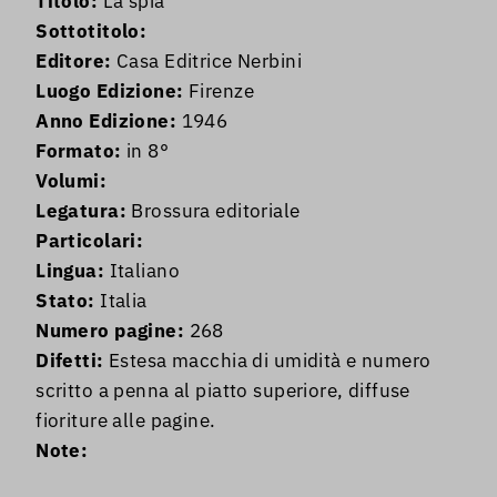
Titolo:
La spia
Sottotitolo:
Editore:
Casa Editrice Nerbini
Luogo Edizione:
Firenze
Anno Edizione:
1946
Formato:
in 8°
Volumi:
Legatura:
Brossura editoriale
Particolari:
Lingua:
Italiano
Stato:
Italia
Numero pagine:
268
Difetti:
Estesa macchia di umidità e numero
scritto a penna al piatto superiore, diffuse
fioriture alle pagine.
Note: