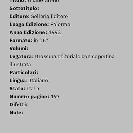
Titolo:
Il laboratorio
Sottotitolo:
Editore:
Sellerio Editore
Luogo Edizione:
Palermo
Anno Edizione:
1993
Formato:
in 16°
Volumi:
Legatura:
Brossura editoriale con copertina
illustrata
Particolari:
Lingua:
Italiano
Stato:
Italia
Numero pagine:
197
Difetti:
Note: