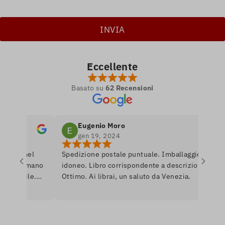
Eccellente
Basato su
62 Recensioni
Eugenio Moro
gen 19, 2024
tro nel
Spedizione postale puntuale. Imballaggio
P
 si amano
idoneo. Libro corrispondente a descrizione.
l
onibile.
Ottimo. Ai librai, un saluto da Venezia.
l
re per
r
erò
a
U
i