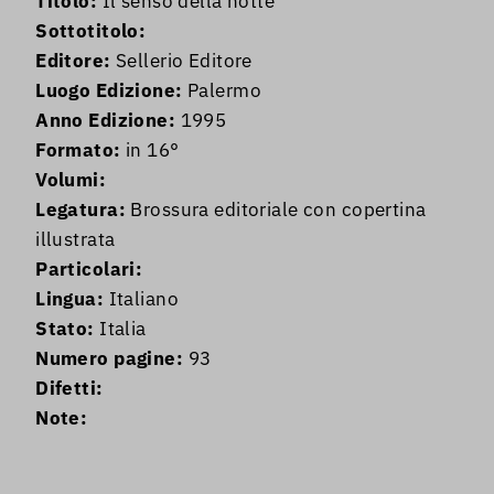
Titolo:
Il senso della notte
Sottotitolo:
Editore:
Sellerio Editore
Luogo Edizione:
Palermo
Anno Edizione:
1995
Formato:
in 16°
Volumi:
Legatura:
Brossura editoriale con copertina
illustrata
Particolari:
Lingua:
Italiano
Stato:
Italia
Numero pagine:
93
Difetti:
Note: