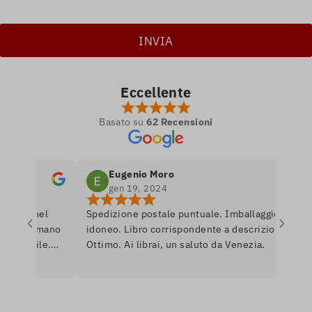
Eccellente
Basato su
62 Recensioni
Eugenio Moro
gen 19, 2024
tro nel
Spedizione postale puntuale. Imballaggio
P
 si amano
idoneo. Libro corrispondente a descrizione.
l
onibile.
Ottimo. Ai librai, un saluto da Venezia.
l
re per
r
nerò
a
U
i