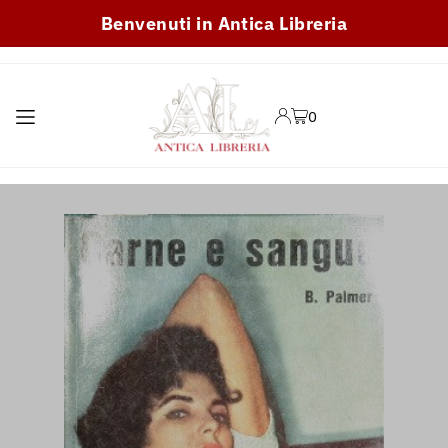
Benvenuti in Antica Libreria
TRANSLATION MISSING:
IT.ACCESSIBILITY.SKIP_TO_TEXT
0