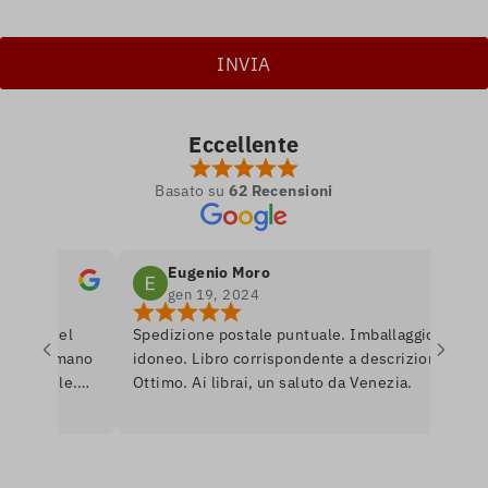
Eccellente
Basato su
62 Recensioni
Eugenio Moro
gen 19, 2024
tro nel
Spedizione postale puntuale. Imballaggio
P
 si amano
idoneo. Libro corrispondente a descrizione.
l
onibile.
Ottimo. Ai librai, un saluto da Venezia.
l
re per
r
nerò
a
U
i