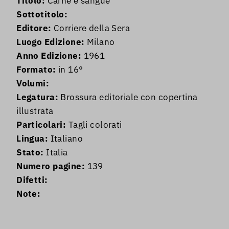
Titolo:
Carne e sangue
Sottotitolo:
Editore:
Corriere della Sera
Luogo Edizione:
Milano
Anno Edizione:
1961
Formato:
in 16°
Volumi:
Legatura:
Brossura editoriale con copertina
illustrata
Particolari:
Tagli colorati
Lingua:
Italiano
Stato:
Italia
Numero pagine:
139
Difetti:
Note: