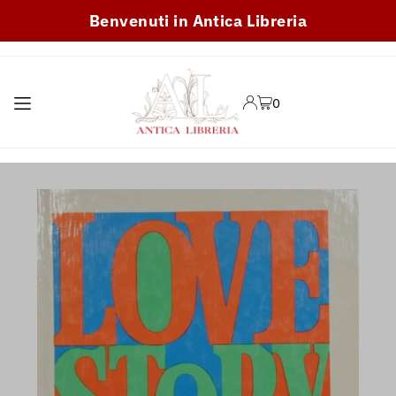
Benvenuti in Antica Libreria
TRANSLATION MISSING:
IT.ACCESSIBILITY.SKIP_TO_TEXT
0