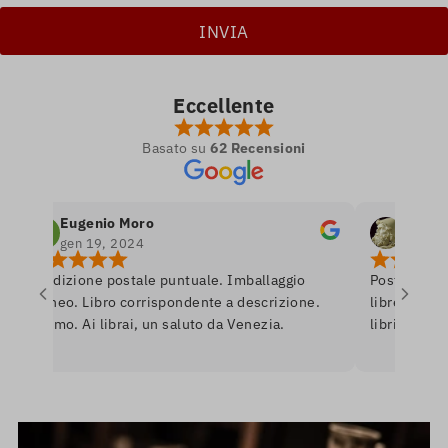
Eccellente
Basato su
62 Recensioni
Eugenio Moro
ulisse odi
gen 19, 2024
dic 26, 20
Spedizione postale puntuale. Imballaggio
Posto in cui si 
idoneo. Libro corrispondente a descrizione.
librerie, e non
Ottimo. Ai librai, un saluto da Venezia.
libri. Entra e s
romanzo, ambie
assortimento di
Unico problema,
inserito in zon