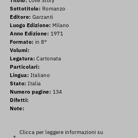
Titolo:
Love Story
Sottotitolo:
Romanzo
Editore:
Garzanti
Luogo Edizione:
Milano
Anno Edizione:
1971
Formato:
in 8°
Volumi:
Legatura:
Cartonata
Particolari:
Lingua:
Italiano
Stato:
Italia
Numero pagine:
134
Difetti:
Note:
Clicca per leggere informazioni su
+