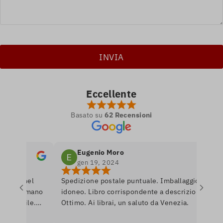
Eccellente
Basato su
62 Recensioni
Eugenio Moro
gen 19, 2024
tro nel
Spedizione postale puntuale. Imballaggio
e si amano
idoneo. Libro corrispondente a descrizione.
onibile.
Ottimo. Ai librai, un saluto da Venezia.
are per