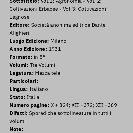
Sottotitolo:
Vol.1: Agronomia - Vol. 2:
Coltivazioni Erbacee - Vol.3: Coltivazioni
Legnose
Editore:
Società anonima editrice Dante
Alighieri
Luogo Edizione:
Milano
Anno Edizione:
1931
Formato:
in 8°
Volumi:
Tre Volumi
Legatura:
Mezza tela
Particolari:
Lingua:
Italiano
Stato:
Italia
Numero pagine:
X + 324; XII +372; XII +369
Difetti:
Sporadiche sottolineature in tutti i
volumi
Note: