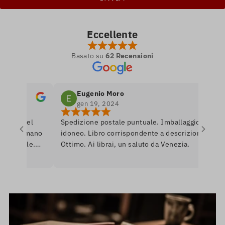
Eccellente
Basato su
62 Recensioni
Eugenio Moro
gen 19, 2024
tro nel
Spedizione postale puntuale. Imballaggio
P
 si amano
idoneo. Libro corrispondente a descrizione.
l
onibile.
Ottimo. Ai librai, un saluto da Venezia.
l
re per
r
erò
a
U
i