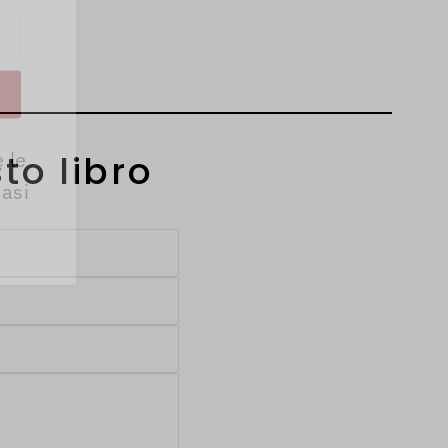
 le
to libro
iasi