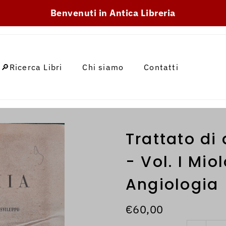
SKIP_TO_TEXT
Benvenuti in Antica Libreria
🔎Ricerca Libri
Chi siamo
Contatti
Trattato d
- Vol. I Miol
Angiologia
€60,00