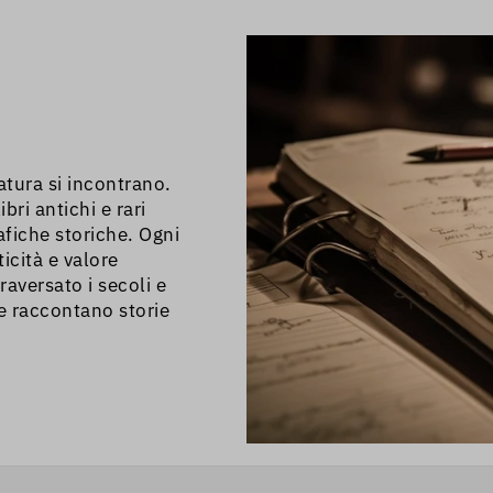
andarci a piedi perché
 ZTL.
ratura si incontrano.
bri antichi e rari
afiche storiche. Ogni
icità e valore
raversato i secoli e
he raccontano storie