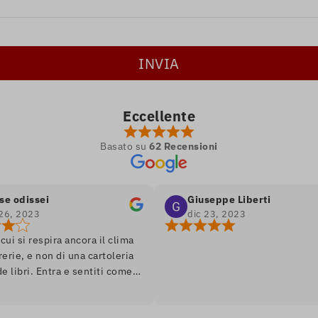
Eccellente
Basato su
62 Recensioni
ssei
Giuseppe Liberti
23
dic 23, 2023
respira ancora il clima
e non di una cartoleria
. Entra e sentiti come
romanzo, ambiente soft
, assortimento di libri
edizione. Unico