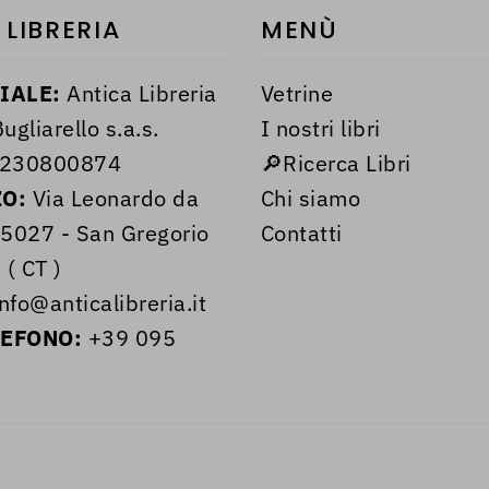
 LIBRERIA
MENÙ
IALE:
Antica Libreria
Vetrine
ugliarello s.a.s.
I nostri libri
230800874
🔎Ricerca Libri
ZO:
Via Leonardo da
Chi siamo
95027 - San Gregorio
Contatti
 ( CT )
nfo@anticalibreria.it
LEFONO:
+39 095