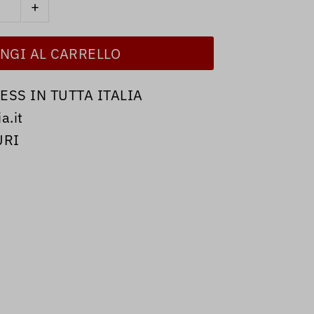
+
SS IN TUTTA ITALIA
a.it
URI