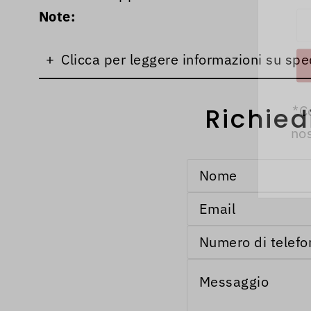
Note:
+
Clicca per leggere informazioni su spe
*C
Richied
nos