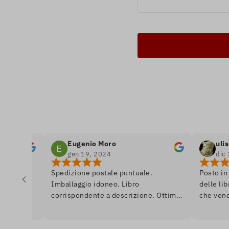
Eugenio Moro
ulisse odi
gen 19, 2024
dic 26, 20
Spedizione postale puntuale.
Posto in cui si 
Imballaggio idoneo. Libro
delle librerie, 
corrispondente a descrizione. Ottimo.
che vende libri
Ai librai, un saluto da Venezia.
se fossi in un 
quasi da dipinto
anche in prima 