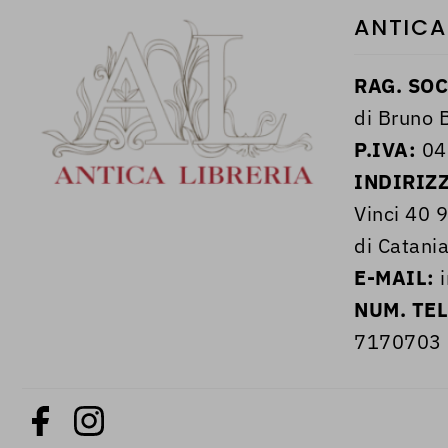
ANTICA
RAG. SOC
di Bruno B
P.IVA:
04
INDIRIZ
Vinci 40 
di Catania
E-MAIL:
i
NUM. TE
7170703