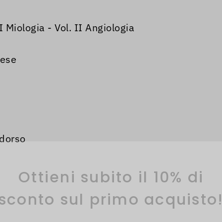
 Miologia - Vol. II Angiologia
nese
 dorso
Ottieni subito il 10% di
sconto sul primo acquisto