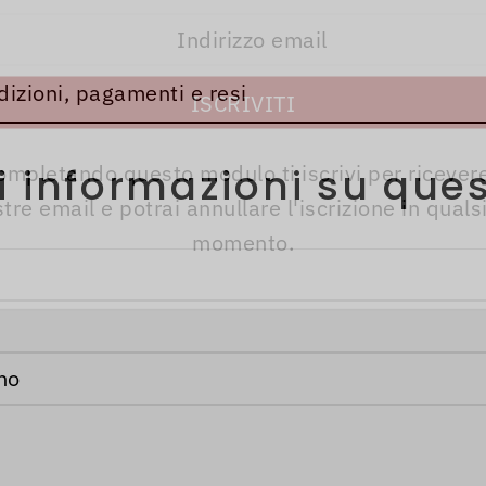
dizioni, pagamenti e resi
ompletando questo modulo ti iscrivi per ricevere
i informazioni su ques
tre email e potrai annullare l'iscrizione in quals
momento.