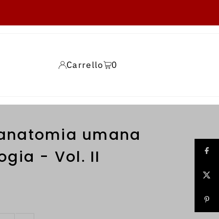
Carrello
0
i anatomia umana
ogia - Vol. II